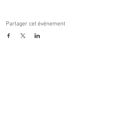
Partager cet événement
MAIRIE PRINCIPALE
Place de la République
06270 Villeneuve Loubet
Email :
cab@villeneuveloubet.fr
Tél
:
04 92 02 60 00
ACCUEIL
Lundi 8h-12h | 13h30-17h
Mardi 8h-17h
Mercredi 8h-12h | 14h -17h
Jeudi 8h-12h | 13h30-18h
Vendredi 8h-16h
Samedi 9h30-12h30