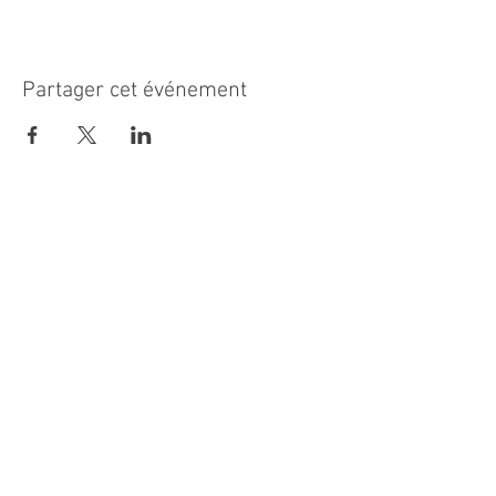
Partager cet événement
MAIRIE PRINCIPALE
Place de la République
06270 Villeneuve Loubet
Email :
cab@villeneuveloubet.fr
Tél
:
04 92 02 60 00
ACCUEIL
Lundi 8h-12h | 13h30-17h
Mardi 8h-17h
Mercredi 8h-12h | 14h -17h
Jeudi 8h-12h | 13h30-18h
Vendredi 8h-16h
Samedi 9h30-12h30