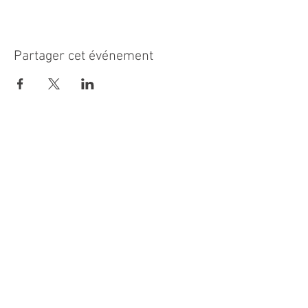
Partager cet événement
MAIRIE PRINCIPALE
Place de la République
06270 Villeneuve Loubet
Email :
cab@villeneuveloubet.fr
Tél
:
04 92 02 60 00
ACCUEIL
Lundi 8h-12h | 13h30-17h
Mardi 8h-17h
Mercredi 8h-12h | 14h -17h
Jeudi 8h-12h | 13h30-18h
Vendredi 8h-16h
Samedi 9h30-12h30