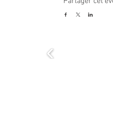
Partager cet é
MAIRIE PRINCIPALE
Place de la République
06270 Villeneuve Loubet
Email :
cab@villeneuveloubet.fr
Tél
: 04 92 02 60 00