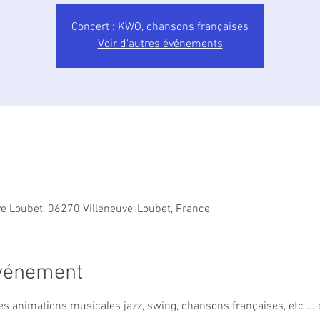
Concert : KWO, chansons françaises
Voir d'autres événements
ve Loubet, 06270 Villeneuve-Loubet, France
événement
des animations musicales jazz, swing, chansons françaises, etc ... e