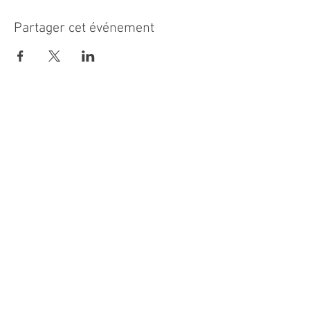
Partager cet événement
MAIRIE PRINCIPALE
Place de la République
06270 Villeneuve Loubet
Email :
cab@villeneuveloubet.fr
Tél
:
04 92 02 60 00
ACCUEIL
Lundi 8h-12h | 13h30-17h
Mardi 8h-17h
Mercredi 8h-12h | 14h -17h
Jeudi 8h-12h | 13h30-18h
Vendredi 8h-16h
Samedi 9h30-12h30
MAIRIE ANNEXE - BORD DE MER