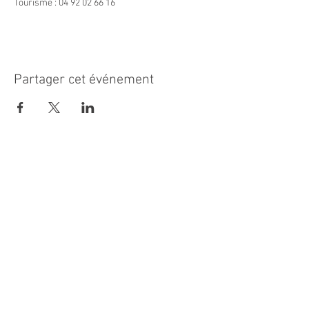
Tourisme : 04 92 02 66 16
Partager cet événement
MAIRIE PRINCIPALE
Place de la République
06270 Villeneuve Loubet
Email :
cab@villeneuveloubet.fr
Tél
:
04 92 02 60 00
ACCUEIL
Lundi 8h-12h | 13h30-17h
Mardi 8h-17h
Mercredi 8h-12h | 14h -17h
Jeudi 8h-12h | 13h30-18h