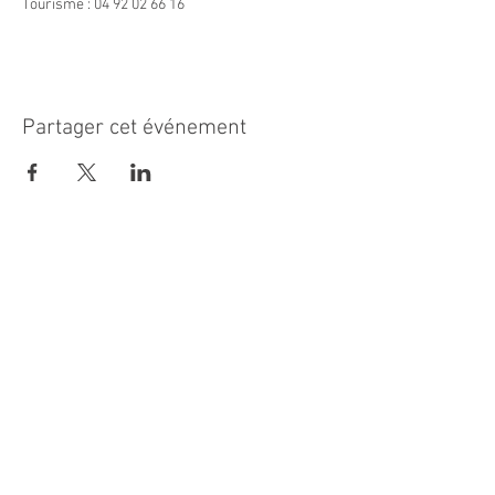
Tourisme : 04 92 02 66 16
Partager cet événement
MAIRIE PRINCIPALE
Place de la République
06270 Villeneuve Loubet
Email :
cab@villeneuveloubet.fr
Tél
:
04 92 02 60 00
ACCUEIL
Lundi 8h-12h | 13h30-17h
Mardi 8h-17h
Mercredi 8h-12h | 14h -17h
Jeudi 8h-12h | 13h30-18h