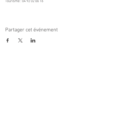
Tourisme : 04 92 02 66 16
Partager cet événement
MAIRIE PRINCIPALE
Place de la République
06270 Villeneuve Loubet
Email :
cab@villeneuveloubet.fr
Tél
:
04 92 02 60 00
ACCUEIL
Lundi 8h-12h | 13h30-17h
Mardi 8h-17h
Mercredi 8h-12h | 14h -17h
Jeudi 8h-12h | 13h30-18h