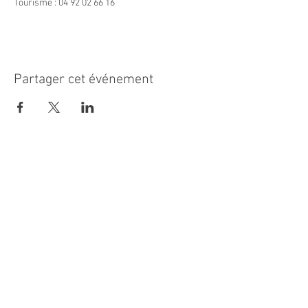
Tourisme : 04 92 02 66 16
Partager cet événement
MAIRIE PRINCIPALE
Place de la République
06270 Villeneuve Loubet
Email :
cab@villeneuveloubet.fr
Tél
:
04 92 02 60 00
ACCUEIL
Lundi 8h-12h | 13h30-17h
Mardi 8h-17h
Mercredi 8h-12h | 14h -17h
Jeudi 8h-12h | 13h30-18h