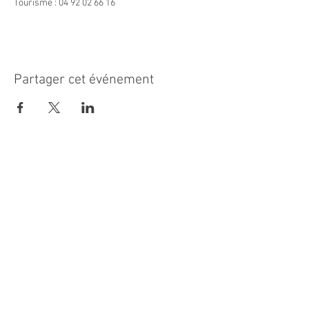
Tourisme : 04 92 02 66 16
Partager cet événement
MAIRIE PRINCIPALE
Place de la République
06270 Villeneuve Loubet
Email :
cab@villeneuveloubet.fr
Tél
:
04 92 02 60 00
ACCUEIL
Lundi 8h-12h | 13h30-17h
Mardi 8h-17h
Mercredi 8h-12h | 14h -17h
Jeudi 8h-12h | 13h30-18h