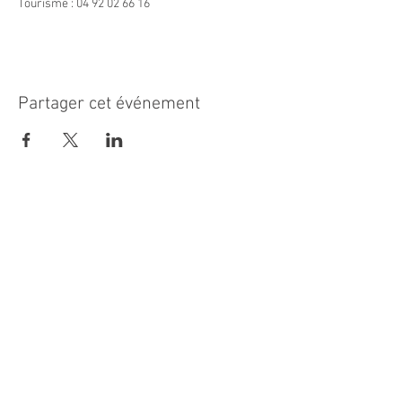
Tourisme : 04 92 02 66 16
Partager cet événement
MAIRIE PRINCIPALE
Place de la République
06270 Villeneuve Loubet
Email :
cab@villeneuveloubet.fr
Tél
:
04 92 02 60 00
ACCUEIL
Lundi 8h-12h | 13h30-17h
Mardi 8h-17h
Mercredi 8h-12h | 14h -17h
Jeudi 8h-12h | 13h30-18h