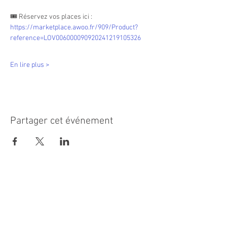
🎟 Réservez vos places ici : 
https://marketplace.awoo.fr/909/Product?
reference=LOV006000090920241219105326
En lire plus >
Partager cet événement
MAIRIE PRINCIPALE
Place de la République
06270 Villeneuve Loubet
Email :
cab@villeneuveloubet.fr
Tél
:
04 92 02 60 00