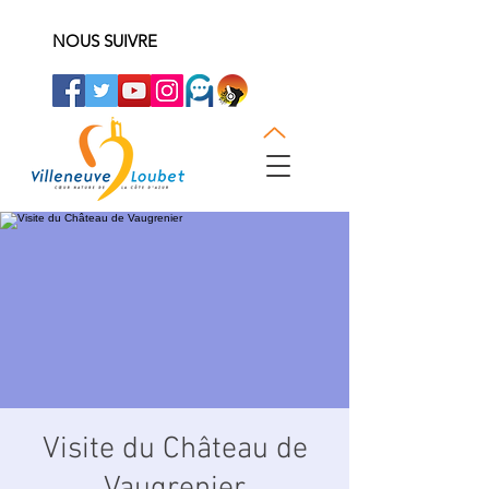
NOUS SUIVRE
Visite du Château de