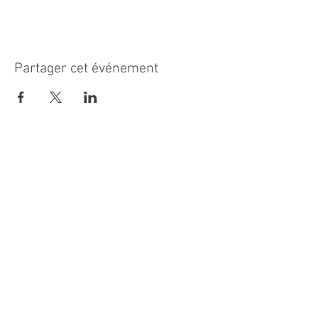
Partager cet événement
MAIRIE PRINCIPALE
Place de la République
06270 Villeneuve Loubet
Email :
cab@villeneuveloubet.fr
Tél
:
04 92 02 60 00
ACCUEIL
Lundi 8h-12h | 13h30-17h
Mardi 8h-17h
Mercredi 8h-12h | 14h -17h
Jeudi 8h-12h | 13h30-18h
Vendredi 8h-16h