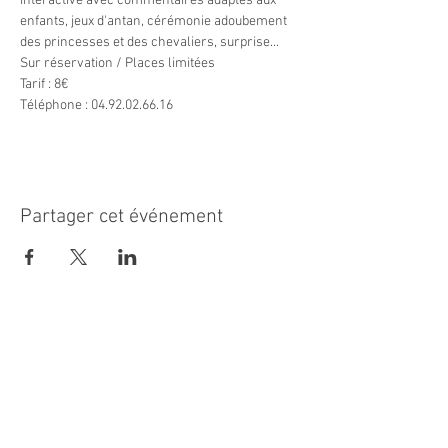
interactive avec commentaires adaptés aux 
enfants, jeux d'antan, cérémonie adoubement 
des princesses et des chevaliers, surprise...

Sur réservation / Places limitées

Tarif : 8€

Téléphone : 04.92.02.66.16
Partager cet événement
MAIRIE PRINCIPALE
Place de la République
06270 Villeneuve Loubet
Email :
cab@villeneuveloubet.fr
Tél
:
04 92 02 60 00