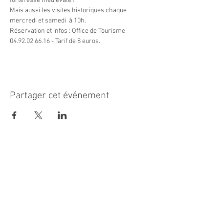
forteresse médiévale !
Mais aussi les visites historiques chaque 
mercredi et samedi  à 10h.
Réservation et infos : Office de Tourisme 
04.92.02.66.16 - Tarif de 8 euros.
Partager cet événement
MAIRIE PRINCIPALE
Place de la République
06270 Villeneuve Loubet
Email :
cab@villeneuveloubet.fr
Tél
:
04 92 02 60 00
ACCUEIL