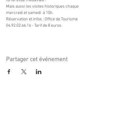
forteresse médiévale !
Mais aussi les visites historiques chaque 
mercredi et samedi  à 10h.
Réservation et infos : Office de Tourisme 
04.92.02.66.16 - Tarif de 8 euros.
Partager cet événement
MAIRIE PRINCIPALE
Place de la République
06270 Villeneuve Loubet
Email :
cab@villeneuveloubet.fr
Tél
:
04 92 02 60 00
ACCUEIL