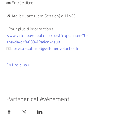
🎟 Entrée libre
🎶 Atelier Jazz (Jam Session) à 11h30
ℹ️ Pour plus d'informations : 
www.villeneuveloubet.fr/post/exposition-70-
ans-de-cr%C3%A9ation-gault
📧 
service-culturel@villeneuveloubet.fr
En lire plus >
Partager cet événement