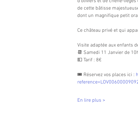
d’oliviers et de chêne-lièges
de cette bâtisse majestueuse 
dont un magnifique petit ora
Ce château privé et qui appa
Visite adaptée aux enfants d
📆 Samedi 11 Janvier de 10
💵 Tarif : 8€
🎟 Réservez vos places ici : 
h
reference=LOV0060000909
En lire plus >