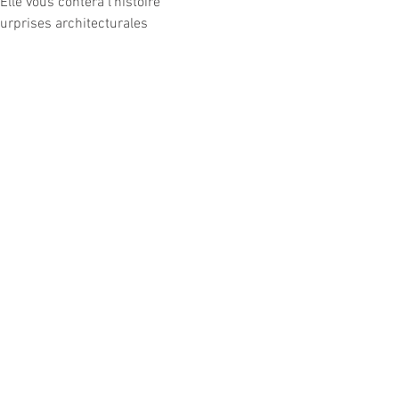
lle vous contera l’histoire 
urprises architecturales 