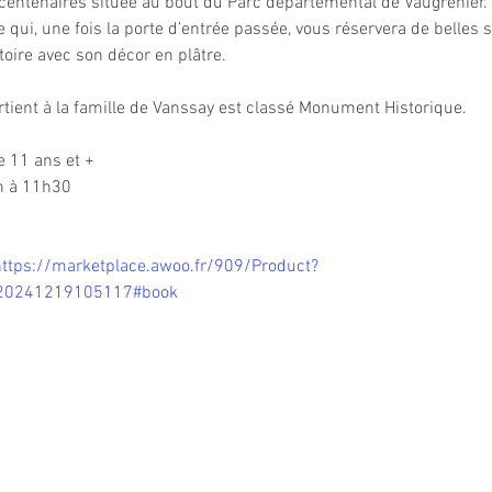
 centenaires située au bout du Parc départemental de Vaugrenier. E
qui, une fois la porte d’entrée passée, vous réservera de belles s
toire avec son décor en plâtre.
rtient à la famille de Vanssay est classé Monument Historique.
e 11 ans et +
h à 11h30
ttps://marketplace.awoo.fr/909/Product?
20241219105117#book