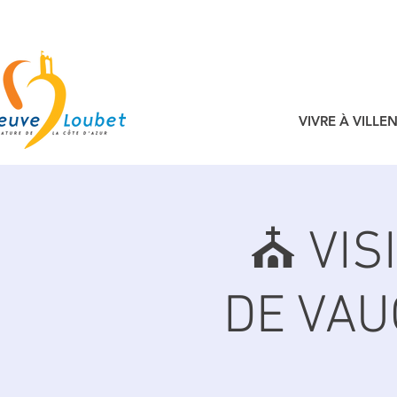
VIVRE À VILL
⛪️ VI
DE VAU