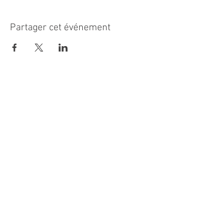
Partager cet événement
MAIRIE PRINCIPALE
Place de la République
06270 Villeneuve Loubet
Email :
cab@villeneuveloubet.fr
Tél
:
04 92 02 60 00
ACCUEIL
Lundi 8h-12h | 13h30-17h
Mardi 8h-17h
Mercredi 8h-12h | 14h -17h
Jeudi 8h-12h | 13h30-18h
Vendredi 8h-16h
Samedi 9h30-12h30