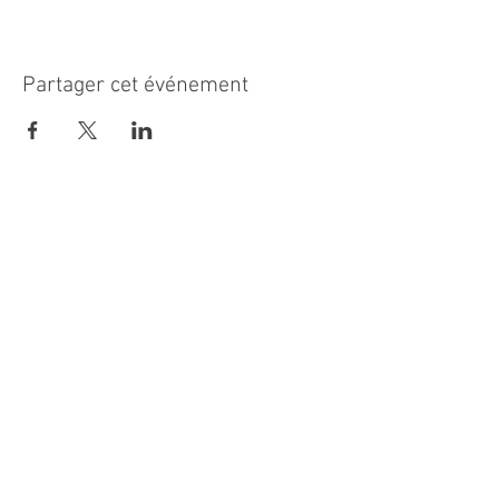
Partager cet événement
MAIRIE PRINCIPALE
Place de la République
06270 Villeneuve Loubet
Email :
cab@villeneuveloubet.fr
Tél
:
04 92 02 60 00
ACCUEIL
Lundi 8h-12h | 13h30-17h
Mardi 8h-17h
Mercredi 8h-12h | 14h -17h
Jeudi 8h-12h | 13h30-18h
Vendredi 8h-16h
Samedi 9h30-12h30