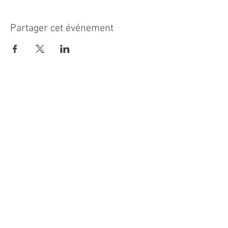
Partager cet événement
MAIRIE PRINCIPALE
Place de la République
06270 Villeneuve Loubet
Email :
cab@villeneuveloubet.fr
Tél
:
04 92 02 60 00
ACCUEIL
Lundi 8h-12h | 13h30-17h
Mardi 8h-17h
Mercredi 8h-12h | 14h -17h
Jeudi 8h-12h | 13h30-18h
Vendredi 8h-16h
Samedi 9h30-12h30