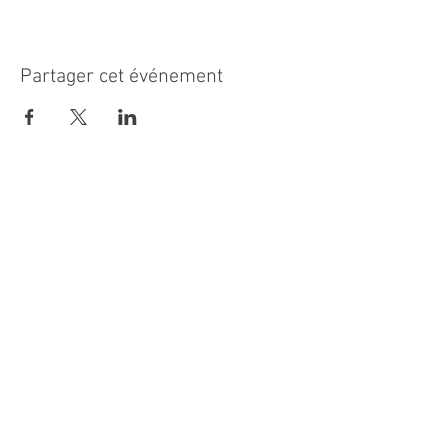
Partager cet événement
MAIRIE PRINCIPALE
Place de la République
06270 Villeneuve Loubet
Email :
cab@villeneuveloubet.fr
Tél
:
04 92 02 60 00
ACCUEIL
Lundi 8h-12h | 13h30-17h
Mardi 8h-17h
Mercredi 8h-12h | 14h -17h
Jeudi 8h-12h | 13h30-18h
Vendredi 8h-16h
Samedi 9h30-12h30