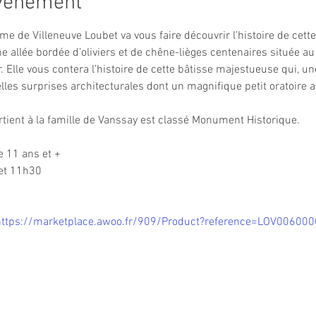
événement
me de Villeneuve Loubet va vous faire découvrir l’histoire de cette v
allée bordée d’oliviers et de chêne-lièges centenaires située au
Elle vous contera l’histoire de cette bâtisse majestueuse qui, une 
lles surprises architecturales dont un magnifique petit oratoire a
rtient à la famille de Vanssay est classé Monument Historique.
e 11 ans et +
et 11h30
https://marketplace.awoo.fr/909/Product?reference=LOV0060