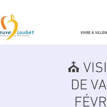
VIVRE À VILL
⛪️ VI
DE VA
FÉVR