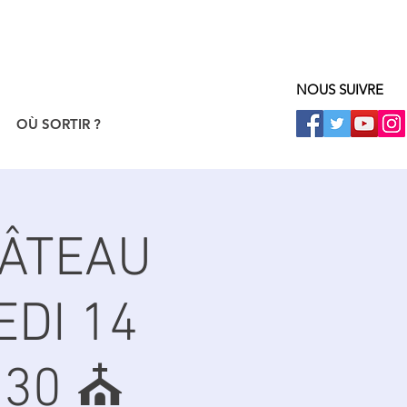
NOUS SUIVRE
OÙ SORTIR ?
HÂTEAU
EDI 14
30 ⛪️