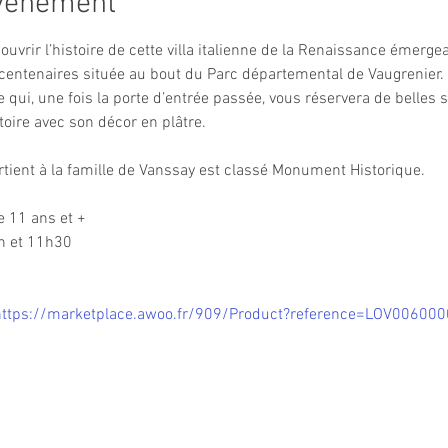
événement
ouvrir l’histoire de cette villa italienne de la Renaissance émerge
 centenaires située au bout du Parc départemental de Vaugrenier. E
qui, une fois la porte d’entrée passée, vous réservera de belles s
toire avec son décor en plâtre.
rtient à la famille de Vanssay est classé Monument Historique.
e 11 ans et +
h et 11h30
https://marketplace.awoo.fr/909/Product?reference=LOV0060