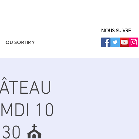
NOUS SUIVRE
OÙ SORTIR ?
HÂTEAU
MDI 10
30 ⛪️