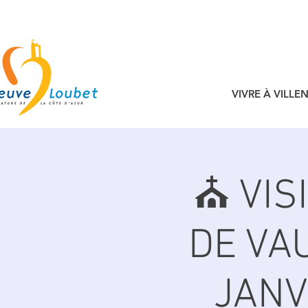
VIVRE À VILL
⛪️ VI
DE VA
JANV