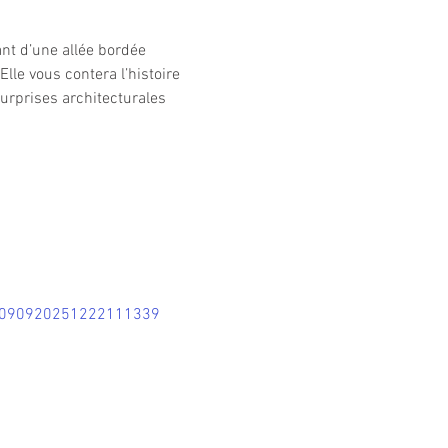
ant d’une allée bordée 
lle vous contera l’histoire 
urprises architecturales 
00090920251222111339