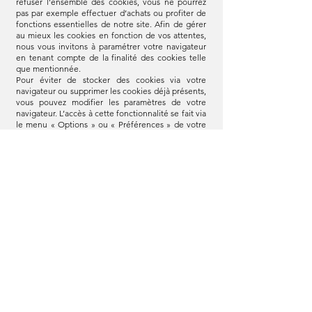
refuser l’ensemble des cookies, vous ne pourrez
pas par exemple effectuer d’achats ou profiter de
fonctions essentielles de notre site. Afin de gérer
au mieux les cookies en fonction de vos attentes,
nous vous invitons à paramétrer votre navigateur
en tenant compte de la finalité des cookies telle
que mentionnée.
Pour éviter de stocker des cookies via votre
navigateur ou supprimer les cookies déjà présents,
vous pouvez modifier les paramètres de votre
navigateur. L’accès à cette fonctionnalité se fait via
le menu « Options » ou « Préférences » de votre
navigateur. La configuration de chaque navigateur
est différente. Elle est décrite dans le menu d’aide
de votre navigateur, qui vous permettra de savoir
de quelle manière modifier vos souhaits en
matière de cookies. Voici les liens pour vous aider
des principaux navigateurs utilisés ainsi que les
instructions détaillées pour chaque navigateur :
1/ si vous utilisez le navigateur Internet
Explorer de Microsoft
Dans Internet Explorer, cliquez sur le bouton
Outils, puis sur Options Internet. Sous l’onglet
Général, sous Historique de navigation, cliquez sur
Paramètres. Cliquez sur le bouton Afficher les
fichiers.
Cliquez sur l’en-tête de colonne Nom pour trier