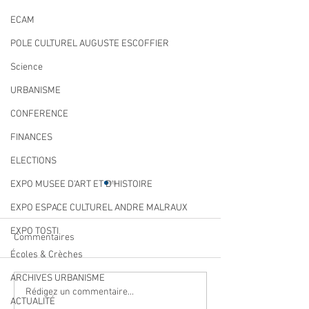
ECAM
POLE CULTUREL AUGUSTE ESCOFFIER
Science
URBANISME
CONFERENCE
FINANCES
ELECTIONS
EXPO MUSEE D'ART ET D'HISTOIRE
EXPO ESPACE CULTUREL ANDRE MALRAUX
EXPO TOSTI
Commentaires
Écoles & Crèches
ARCHIVES URBANISME
Qualité des eaux de
Cet été, la musiqu
Rédigez un commentaire...
ACTUALITÉ
baignade : des résultats