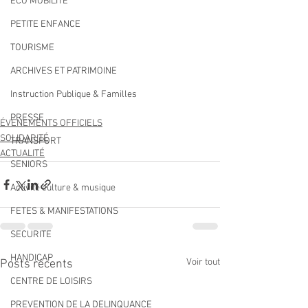
ECO MOBILITE
PETITE ENFANCE
TOURISME
ARCHIVES ET PATRIMOINE
Instruction Publique & Familles
PRESSE
ÉVÉNEMENTS OFFICIELS
SOLIDARITÉ
TRANSPORT
ACTUALITÉ
SENIORS
Activité culture & musique
FETES & MANIFESTATIONS
SECURITE
HANDICAP
Voir tout
Posts récents
CENTRE DE LOISIRS
PREVENTION DE LA DELINQUANCE