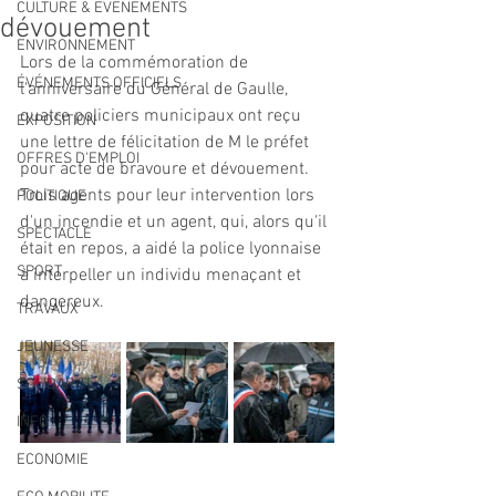
CULTURE & EVENEMENTS
dévouement
ENVIRONNEMENT
Lors de la commémoration de 
ÉVÉNEMENTS OFFICIELS
l'anniversaire du Général de Gaulle, 
quatre policiers municipaux ont reçu 
EXPOSITION
une lettre de félicitation de M le préfet 
OFFRES D'EMPLOI
pour acte de bravoure et dévouement.
Trois agents pour leur intervention lors 
POLITIQUE
d'un incendie et un agent, qui, alors qu'il 
SPECTACLE
était en repos, a aidé la police lyonnaise 
SPORT
à interpeller un individu menaçant et 
dangereux. 
TRAVAUX
JEUNESSE
SOLIDARITÉ
INFO
ECONOMIE