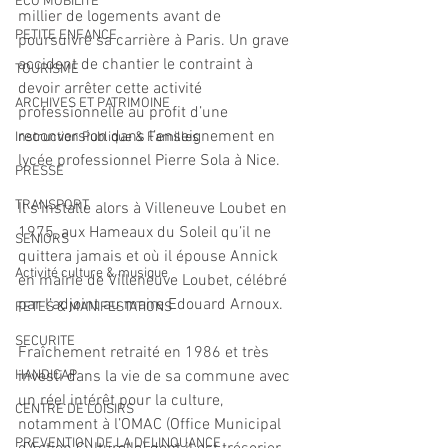
ECO MOBILITE
millier de logements avant de 
PETITE ENFANCE
poursuivre sa carrière à Paris. Un grave 
accident de chantier le contraint à 
TOURISME
devoir arrêter cette activité 
ARCHIVES ET PATRIMOINE
professionnelle au profit d’une 
reconversion dans l’enseignement en 
Instruction Publique & Familles
lycée professionnel Pierre Sola à Nice.
PRESSE
TRANSPORT
Il s’installe alors à Villeneuve Loubet en 
1975, aux Hameaux du Soleil qu’il ne 
SENIORS
quittera jamais et où il épouse Annick 
Activité culture & musique
en mairie de Villeneuve Loubet, célébré 
par l’adjoint au maire Edouard Arnoux.
FETES & MANIFESTATIONS
SECURITE
Fraîchement retraité en 1986 et très 
HANDICAP
investi dans la vie de sa commune avec 
un réel intérêt pour la culture, 
CENTRE DE LOISIRS
notamment à l’OMAC (Office Municipal 
PREVENTION DE LA DELINQUANCE