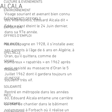
CULTURE & EVENEMENTS
ALCALA
ENVIRONNEMENT
Visage souriant et avenant bien connu 
ÉVÉNEMENTS OFFICIELS
des villeneuvois, Edouard Alcala dit « 
Eddy » s’est éteint le 24 Juin dernier, 
EXPOSITION
dans sa 97e année.
OFFRES D'EMPLOI
Né en Espagne en 1928, il s’installe avec 
POLITIQUE
ses parents à l’âge de 6 ans en Algérie, à 
SPECTACLE
Oran, qu’il quittera, comme de 
SPORT
nombreux « rapatriés » en 1962 après 
avoir assisté au massacre d’Oran le 5 
TRAVAUX
Juillet 1962 dont il gardera toujours un 
JEUNESSE
souvenir très vif.
SOLIDARITÉ
Rentré en métropole dans les années 
INFO
60, Edouard Alcala entame une carrière 
ECONOMIE
de chef de chantier dans le bâtiment 
notamment à Forbach où il réalise un 