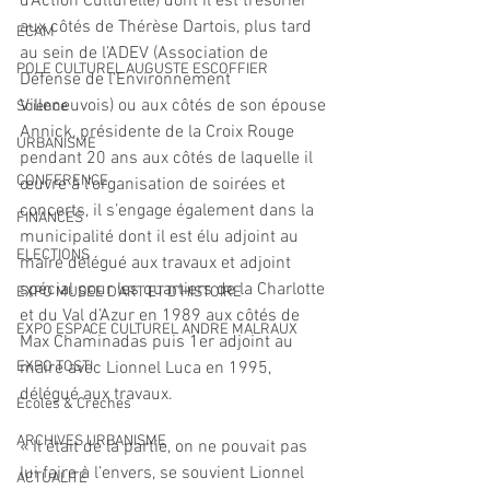
d’Action Culturelle) dont il est trésorier 
aux côtés de Thérèse Dartois, plus tard 
ECAM
au sein de l’ADEV (Association de 
POLE CULTUREL AUGUSTE ESCOFFIER
Défense de l’Environnement 
Villeneuvois) ou aux côtés de son épouse 
Science
Annick, présidente de la Croix Rouge 
URBANISME
pendant 20 ans aux côtés de laquelle il 
CONFERENCE
œuvre à l’organisation de soirées et 
concerts, il s’engage également dans la 
FINANCES
municipalité dont il est élu adjoint au 
ELECTIONS
maire délégué aux travaux et adjoint 
spécial pour les quartiers de la Charlotte 
EXPO MUSEE D'ART ET D'HISTOIRE
et du Val d’Azur en 1989 aux côtés de 
EXPO ESPACE CULTUREL ANDRE MALRAUX
Max Chaminadas puis 1er adjoint au 
EXPO TOSTI
maire avec Lionnel Luca en 1995, 
délégué aux travaux.
Écoles & Crèches
ARCHIVES URBANISME
« Il était de la partie, on ne pouvait pas 
lui faire à l’envers, se souvient Lionnel 
ACTUALITÉ