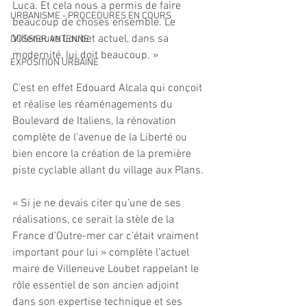
Luca. Et cela nous a permis de faire 
URBANISME - PROCEDURES EN COURS
beaucoup de choses ensemble. Le 
Villeneuve Loubet actuel, dans sa 
DOSSIER ANTENNE
modernité, lui doit beaucoup. »
EXPOSITION URBAINE
C’est en effet Edouard Alcala qui conçoit 
et réalise les réaménagements du 
Boulevard de Italiens, la rénovation 
complète de l’avenue de la Liberté ou 
bien encore la création de la première 
piste cyclable allant du village aux Plans. 
« Si je ne devais citer qu’une de ses 
réalisations, ce serait la stèle de la 
France d’Outre-mer car c’était vraiment 
important pour lui » complète l’actuel 
maire de Villeneuve Loubet rappelant le 
rôle essentiel de son ancien adjoint 
dans son expertise technique et ses 