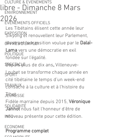
CULTURE & EVENEMENTS
libre - Dimanche 8 Mars
ENVIRONNEMENT
2026
ÉVÉNEMENTS OFFICIELS
Les Tibétains élisent cette année leur 
EXPOSITION
Sikyong et renouvellent leur Parlement, 
illustrant la transition voulue par le 
Dalaï-
OFFRES D'EMPLOI
Lama
 vers une démocratie en exil 
POLITIQUE
fondée sur l’égalité.
SPECTACLE
Depuis plus de dix ans
, 
Villeneuve-
Loubet se transforme chaque année en 
SPORT
cité tibétaine le temps d’un week-end 
TRAVAUX
consacré à la culture et à l’histoire du 
Tibet
.
JEUNESSE
Fidèle marraine depuis 2015, 
Véronique 
SOLIDARITÉ
Jannot
 nous fait l'honneur d'être de 
nouveau présente pour cette édition.
INFO
ECONOMIE
Programme complet 