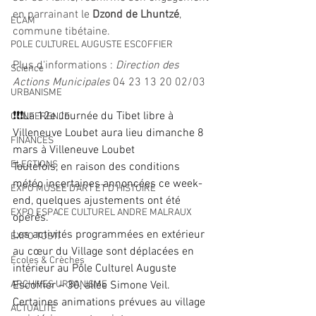
en parrainant le 
Dzond de Lhuntzé
, 
ECAM
commune tibétaine.
POLE CULTUREL AUGUSTE ESCOFFIER
Plus d'informations : 
Direction des 
Science
Actions Municipales 
04 23 13 20 02/03
URBANISME
❗❗❗La 12e Journée du Tibet libre à 
CONFERENCE
Villeneuve Loubet aura lieu dimanche 8 
FINANCES
mars à Villeneuve Loubet
ELECTIONS
Toutefois, en raison des conditions 
météo incertaines annoncées ce week-
EXPO MUSEE D'ART ET D'HISTOIRE
end, quelques ajustements ont été 
EXPO ESPACE CULTUREL ANDRE MALRAUX
opérés.
Les activités programmées en extérieur 
EXPO TOSTI
au cœur du Village sont déplacées en 
Écoles & Crèches
intérieur au Pôle Culturel Auguste 
ARCHIVES URBANISME
Escoffier – 30, allée Simone Veil.
Certaines animations prévues au village 
ACTUALITÉ