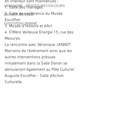
en intérieur sont maintenues :
URBANISME - PROCEDURES EN COURS
1. Salle des mariages
2. Salle de conférence du Musée 
DOSSIER ANTENNE
Escoffier
EXPOSITION URBAINE
3. Musée d’Histoire et d’Art
4. O’Mère Veilleuse Energie 15, rue des 
Mesures.
La rencontre avec Véronique JANNOT 
Marraine de l’évènement ainsi que les 
autres interventions prévues 
initialement dans la Salle Donon se 
dérouleront également au Pôle Culturel 
Auguste Escoffier - Salle d’Action 
Culturelle.