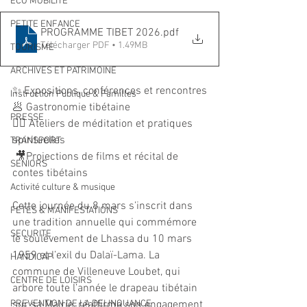
ECO MOBILITE
PETITE ENFANCE
PROGRAMME TIBET 2026
.pdf
Télécharger PDF • 1.49MB
TOURISME
ARCHIVES ET PATRIMOINE
✨ Expositions, conférences et rencontres
Instruction Publique & Familles
🥟 Gastronomie tibétaine
PRESSE
🧘‍♂️ Ateliers de méditation et pratiques 
spirituelles
TRANSPORT
 🎥Projections de films et récital de 
SENIORS
contes tibétains 
Activité culture & musique
Cette journée du 8 mars s’inscrit dans 
FETES & MANIFESTATIONS
une tradition annuelle qui commémore 
SECURITE
le soulèvement de Lhassa du 10 mars 
1959 et l’exil du Dalaï-Lama. La 
HANDICAP
commune de Villeneuve Loubet, qui 
CENTRE DE LOISIRS
arbore toute l’année le drapeau tibétain 
PREVENTION DE LA DELINQUANCE
sur sa Mairie, réaffirme son engagement 