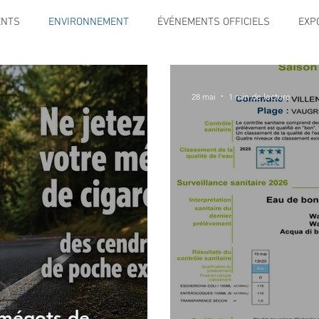
ENTS
ENVIRONNEMENT
ÉVÉNEMENTS OFFICIELS
EXP
SPORT
TRAVAUX
JEUNESSE
SOLIDARITÉ
INFO
28 mai
1 min de lecture
CE
TOURISME
ARCHIVES ET PATRIMOINE
Instruction 
ENIORS
Activité culture & musique
FETES & MANIFESTATI
RS
PREVENTION DE LA DELINQUANCE
ECAM
POLE CU
 mégots de