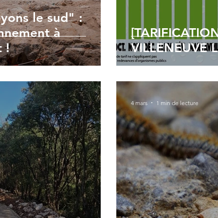
yons le sud" :
onnement à
[TARIFICATIO
 !
VILLENEUVE 
4 mars
1 min de lecture