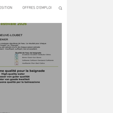
OSITION
OFFRES D'EMPLOI
ECONOMIE
Publique & Familles
ONS
SECURITE
LTUREL AUGUSTE ESCOFFIER