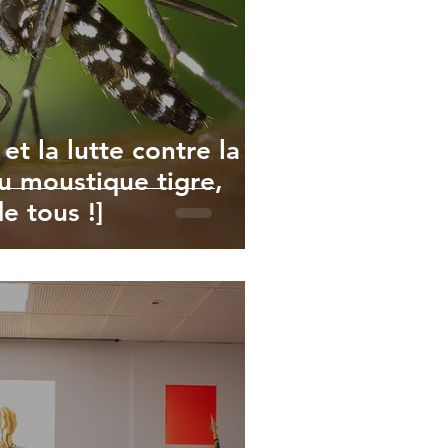
et la lutte contre la
du moustique tigre,
de tous !]