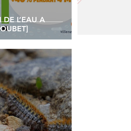
N DE L’EAU A
LOUBET]