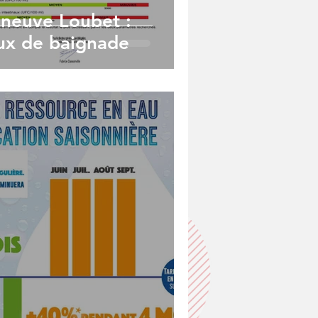
eneuve Loubet :
aux de baignade