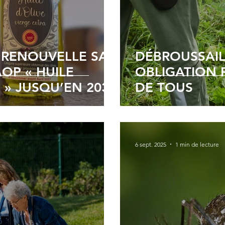
RENOUVELLE SA
DÉBROUSSAILLE
AOP « HUILE
OBLIGATION 
E » JUSQU’EN 2031
DE TOUS
6 sept. 2025
1 min de lecture