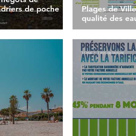
ndriers de poche
Plages de Vill
qualité des e
11 mai
1 min de lecture