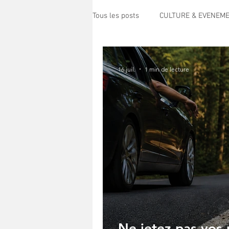
Tous les posts
CULTURE & EVENEM
POLITIQUE
SPECTACLE
16 juil.
1 min de lecture
ECO MOBILITE
PETITE ENFAN
PRESSE
TRANSPORT
S
HANDICAP
CENTRE DE LOISI
Science
Ne jetez pas vos