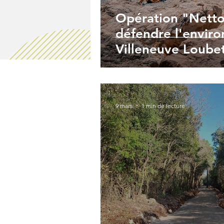
Opération "Netto
défendre l'envir
Villeneuve Loubet
9 mars
1 min de lecture