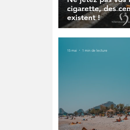
cigarette, des ce
existent !
15 mai
1 min de lecture