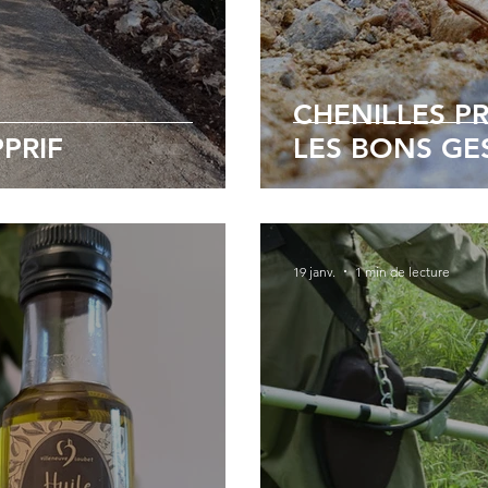
CHENILLES P
PPRIF
LES BONS GE
19 janv.
1 min de lecture