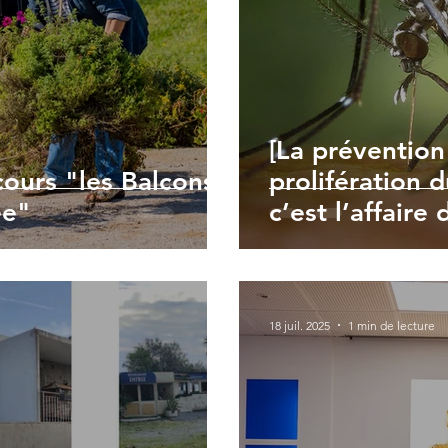
[La prévention 
cours "les Balcons
prolifération 
ée"
c’est l’affaire 
18 juil. 2025
1 min de lecture