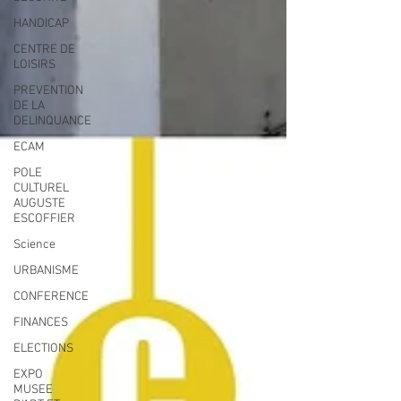
HANDICAP
CENTRE DE
LOISIRS
PREVENTION
DE LA
DELINQUANCE
ECAM
POLE
CULTUREL
AUGUSTE
ESCOFFIER
Science
URBANISME
CONFERENCE
FINANCES
ELECTIONS
EXPO
MUSEE