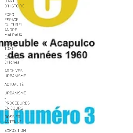
D'ART ET
D'HISTOIRE
EXPO
ESPACE
CULTUREL
ANDRE
MALRAUX
EXPO
TOSTI
Écoles &
Crèches
ARCHIVES
URBANISME
ACTUALITÉ
URBANISME
-
PROCEDURES
EN COURS
DOSSIER
ANTENNE
EXPOSITION