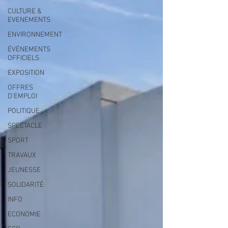
CULTURE &
EVENEMENTS
ENVIRONNEMENT
ÉVÉNEMENTS
OFFICIELS
EXPOSITION
OFFRES
D'EMPLOI
POLITIQUE
SPECTACLE
SPORT
TRAVAUX
JEUNESSE
SOLIDARITÉ
INFO
ECONOMIE