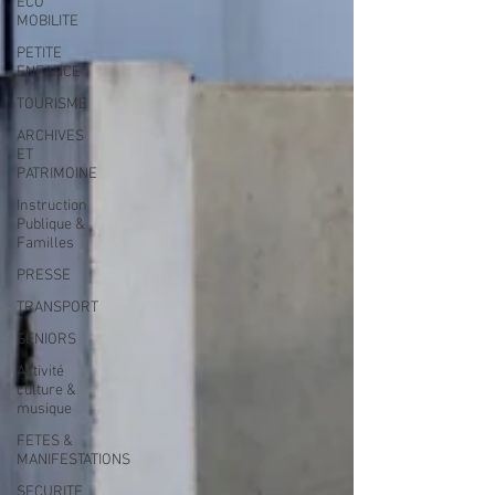
ECO
MOBILITE
PETITE
ENFANCE
TOURISME
ARCHIVES
ET
PATRIMOINE
Instruction
Publique &
Familles
PRESSE
TRANSPORT
SENIORS
Activité
culture &
musique
FETES &
MANIFESTATIONS
SECURITE