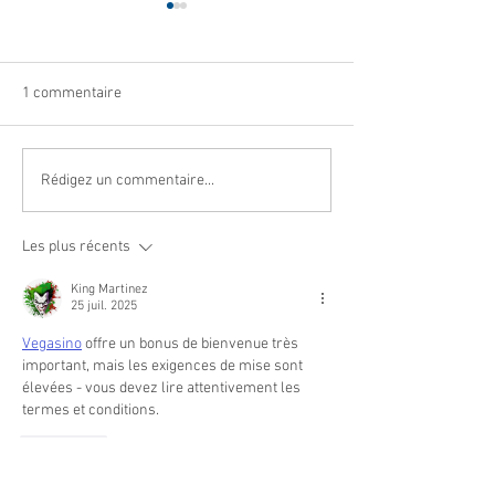
1 commentaire
Navettes estivales Envibus
LAEP : fermeture
Rédigez un commentaire...
gratuites
période estivale !
Les plus récents
King Martinez
25 juil. 2025
Vegasino
 offre un bonus de bienvenue très 
important, mais les exigences de mise sont 
élevées - vous devez lire attentivement les 
termes et conditions.
J'aime