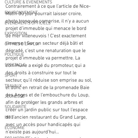
CULTURE & EVENEMENTS
Contrairement à ce que l’article de Nice-
ENVIRONNEMENT
Matin du jour pourrait laisser croire, 
photo tronquée comprise, il n’y a aucun 
ÉVÉNEMENTS OFFICIELS
projet d’immeuble qui menace le bord 
EXPOSITION
de mer villeneuvois ! C’est exactement 
l’inverse ! Sur un secteur déjà bâti et 
OFFRES D'EMPLOI
dégradé, c’est une renaturation que le 
POLITIQUE
projet d’immeuble va permettre. La 
SPECTACLE
commune a exigé du promoteur, qui a 
des droits à construire sur tout le 
SPORT
secteur, qu’il réduise son emprise au sol, 
TRAVAUX
et donc en retrait de la promenade Baie 
des Anges et de l’embouchure du Loup, 
JEUNESSE
afin de protéger les grands arbres et 
SOLIDARITÉ
créer un jardin public sur tout l’espace 
de l’ancien restaurant du Grand Large, 
INFO
avec un accès pour handicapés qui 
ECONOMIE
n’existe pas aujourd’hui…