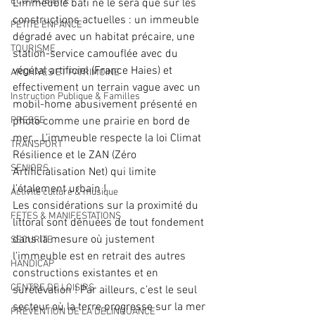
ECO MOBILITE
L’immeuble bâti ne le sera que sur les 
constructions actuelles : un immeuble 
PETITE ENFANCE
dégradé avec un habitat précaire, une 
TOURISME
station-service camouflée avec du 
végétal artificiel (France Haies) et 
ARCHIVES ET PATRIMOINE
effectivement un terrain vague avec un 
Instruction Publique & Familles
mobil-home abusivement présenté en 
PRESSE
photo comme une prairie en bord de 
mer… L’immeuble respecte la loi Climat 
TRANSPORT
Résilience et le ZAN (Zéro 
SENIORS
Artificialisation Net) qui limite 
l’étalement urbain !
Activité culture & musique
Les considérations sur la proximité du 
FETES & MANIFESTATIONS
littoral sont dénuées de tout fondement 
dans la mesure où justement 
SECURITE
l’immeuble est en retrait des autres 
HANDICAP
constructions existantes et en 
CENTRE DE LOISIRS
surélévation ! Par ailleurs, c’est le seul 
secteur où la terre progresse sur la mer 
PREVENTION DE LA DELINQUANCE