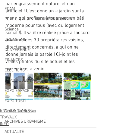
par engraissement naturel et non 
ECAM
artificiel ! C’est donc un « jardin sur la 
mer » qui profitera à tous avec un bâti 
POLE CULTUREL AUGUSTE ESCOFFIER
moderne pour tous (avec du logement 
Science
social !). Il va être réalisé grâce à l’accord 
URBANISME
unanime des 30 propriétaires voisins, 
directement concernés, à qui on ne 
CONFERENCE
donne jamais la parole ! Ci-joint les 
FINANCES
vraies photos du site actuel et les 
projections à venir.
ELECTIONS
EXPO MUSEE D'ART ET D'HISTOIRE
EXPO ESPACE CULTUREL ANDRE MALRAUX
EXPO TOSTI
ENVIRONNEMENT
Écoles & Crèches
TRAVAUX
ARCHIVES URBANISME
INFO
ACTUALITÉ