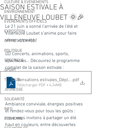
CULTURE & EVENEMENTS
SAISON ESTIVALE À
ENVIRONNEMENT
VILLENEUVE LOUBET 🌞🎉
ÉVÉNEMENTS OFFICIELS
Le 21 juin a sonné l’arrivée de l’été et 
EXPOSITION
Villeneuve Loubet s’anime pour faire 
vibrer votre été !
OFFRES D'EMPLOI
POLITIQUE
👉🏼 Concerts, animations, sports, 
SPECTACLE
spectacles… Découvrez le programme 
complet de la saison estivale : 
SPORT
Sensations estivales_Dépliant_2025 vF
.pdf
TRAVAUX
Télécharger PDF • 4.24MB
JEUNESSE
SOLIDARITÉ
Ambiance conviviale, énergies positives 
INFO
et rendez-vous pour tous les goûts : 
nous vous invitons à partager un été 
ECONOMIE
haut en couleurs, entre découvertes 