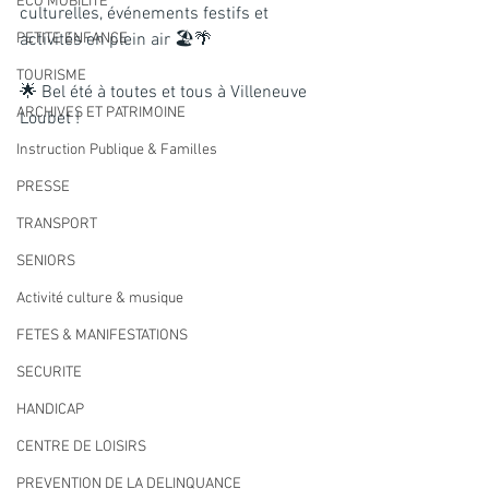
ECO MOBILITE
culturelles, événements festifs et 
PETITE ENFANCE
activités en plein air 🏖️🌴
TOURISME
🌟 Bel été à toutes et tous à Villeneuve 
ARCHIVES ET PATRIMOINE
Loubet !
Instruction Publique & Familles
PRESSE
TRANSPORT
SENIORS
Activité culture & musique
FETES & MANIFESTATIONS
SECURITE
HANDICAP
CENTRE DE LOISIRS
PREVENTION DE LA DELINQUANCE