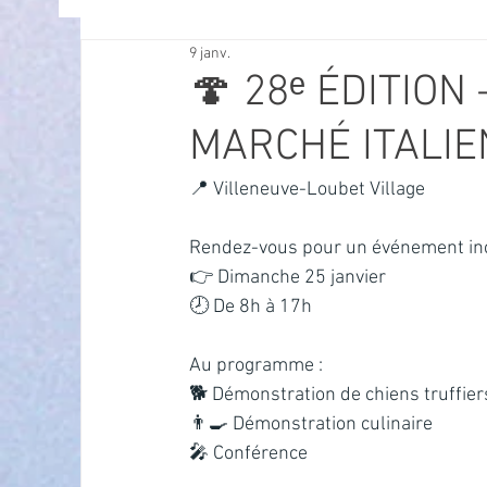
9 janv.
OFFRES D'EMPLOI
POLITIQUE
SPECTACL
🍄 28ᵉ ÉDITION
MARCHÉ ITALIE
ECONOMIE
ECO MOBILITE
PETITE ENFAN
📍 Villeneuve-Loubet Village
Instruction Publique & Familles
PRESSE
Rendez-vous pour un événement inco
👉 Dimanche 25 janvier
🕗 De 8h à 17h
FETES & MANIFESTATIONS
SECURITE
HA
Au programme :
🐕 Démonstration de chiens truffier
ECAM
POLE CULTUREL AUGUSTE ESCOFFIER
👨‍🍳 Démonstration culinaire
🎤 Conférence