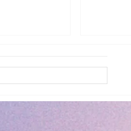
lité des eaux de baignade :
Cet été, la musique 
 résultats conformes sur
Villeneuve Loubet !
ensemble des plages