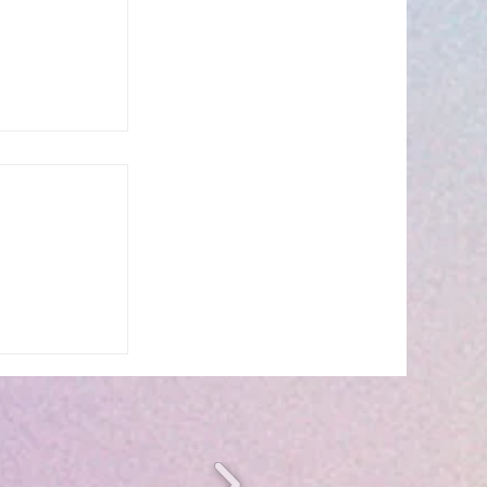
s’invite à
 ☀️🎤