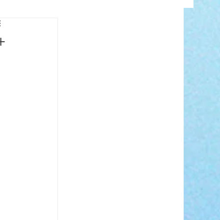
INFO
+
ANCE