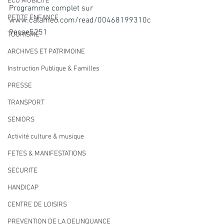
ECO MOBILITE
Programme complet sur 
PETITE ENFANCE
www.calameo.com/read/00468199310c
9ecae5251
TOURISME
ARCHIVES ET PATRIMOINE
Instruction Publique & Familles
PRESSE
TRANSPORT
SENIORS
Activité culture & musique
FETES & MANIFESTATIONS
SECURITE
HANDICAP
CENTRE DE LOISIRS
PREVENTION DE LA DELINQUANCE