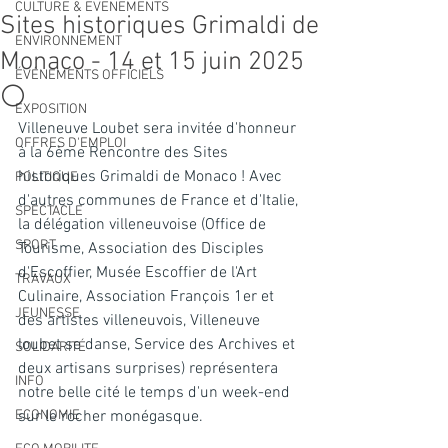
CULTURE & EVENEMENTS
Sites historiques Grimaldi de
ENVIRONNEMENT
Monaco - 14 et 15 juin 2025
ÉVÉNEMENTS OFFICIELS
⚪️
EXPOSITION
Villeneuve Loubet sera invitée d'honneur 
OFFRES D'EMPLOI
à la 6ème Rencontre des Sites 
historiques Grimaldi de Monaco ! Avec 
POLITIQUE
d'autres communes de France et d'Italie, 
SPECTACLE
la délégation villeneuvoise (Office de 
SPORT
Tourisme, Association des Disciples 
d'Escoffier, Musée Escoffier de l'Art 
TRAVAUX
Culinaire, Association François 1er et 
JEUNESSE
des artistes villeneuvois, Villeneuve 
loubet se danse, Service des Archives et 
SOLIDARITÉ
deux artisans surprises) représentera 
INFO
notre belle cité le temps d'un week-end 
ECONOMIE
sur le rocher monégasque.