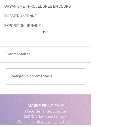
URBANISME - PROCEDURES EN COURS
DOSSIER ANTENNE
EXPOSITION URBAINE
Commentaires
Qualité des eaux de
Cet été, la musiqu
Rédigez un commentaire...
baignade : des résultats
à Villeneuve Loub
conformes sur l’ensemble
des plages
MAIRIE PRINCIPALE
Place de la République
06270 Villeneuve Loubet
Email :
cab@villeneuveloubet.fr