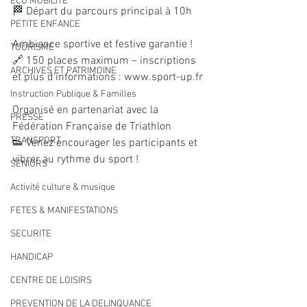
ECO MOBILITE
🏁 Départ du parcours principal à 10h
PETITE ENFANCE
Ambiance sportive et festive garantie !
TOURISME
🔗 150 places maximum – inscriptions 
ARCHIVES ET PATRIMOINE
et plus d'informations : 
www.sport-up.fr
Instruction Publique & Familles
Organisé en partenariat avec la 
PRESSE
Fédération Française de Triathlon
TRANSPORT
👟 Venez encourager les participants et 
vibrer au rythme du sport !
SENIORS
Activité culture & musique
FETES & MANIFESTATIONS
SECURITE
HANDICAP
CENTRE DE LOISIRS
PREVENTION DE LA DELINQUANCE