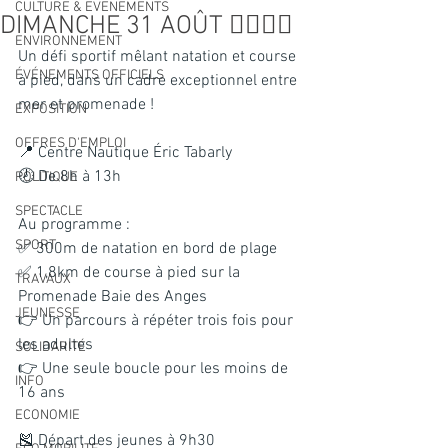
CULTURE & EVENEMENTS
DIMANCHE 31 AOÛT 🏃‍♂️🏊‍♂️
ENVIRONNEMENT
Un défi sportif mêlant natation et course 
ÉVÉNEMENTS OFFICIELS
à pied, dans un cadre exceptionnel entre 
mer et promenade !
EXPOSITION
OFFRES D'EMPLOI
📍 Centre Nautique Éric Tabarly
🕗 De 8h à 13h
POLITIQUE
SPECTACLE
Au programme :
SPORT
✅ 300m de natation en bord de plage
✅ 1,8km de course à pied sur la 
TRAVAUX
Promenade Baie des Anges
JEUNESSE
👉 Un parcours à répéter trois fois pour 
les adultes
SOLIDARITÉ
👉 Une seule boucle pour les moins de 
INFO
16 ans
ECONOMIE
🎽 Départ des jeunes à 9h30