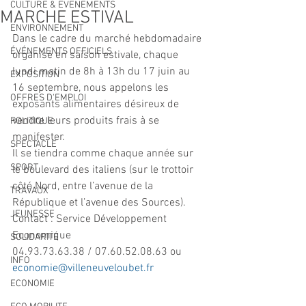
CULTURE & EVENEMENTS
MARCHE ESTIVAL
ENVIRONNEMENT
Dans le cadre du marché hebdomadaire 
ÉVÉNEMENTS OFFICIELS
organisé en saison estivale, chaque 
lundi matin de 8h à 13h du 17 juin au 
EXPOSITION
16 septembre, nous appelons les 
OFFRES D'EMPLOI
exposants alimentaires désireux de 
vendre leurs produits frais à se 
POLITIQUE
manifester.
SPECTACLE
Il se tiendra comme chaque année sur 
SPORT
le boulevard des italiens (sur le trottoir 
côté Nord, entre l’avenue de la 
TRAVAUX
République et l’avenue des Sources).
JEUNESSE
Contact : Service Développement 
Economique
SOLIDARITÉ
04.93.73.63.38 / 07.60.52.08.63 ou 
INFO
economie@villeneuveloubet.fr
ECONOMIE