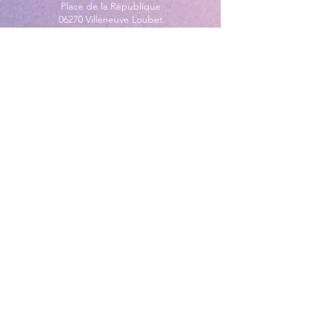
Place de la République
06270 Villeneuve Loubet
Email :
cab@villeneuveloubet.fr
Tél
:
04 92 02 60 00
ACCUEIL
Lundi 8h-12h | 13h30-17h
Mardi 8h-17h
Mercredi 8h-12h | 14h -17h
Jeudi 8h-12h | 13h30-18h
Vendredi 8h-16h
Samedi 9h30-12h30
MAIRIE ANNEXE - BORD DE MER
149 Avenue Jacques Yves Cousteau
06270 Villeneuve-Loubet
Lundi
8h30-12h | 13h30-18h
Du Mardi au Vendredi
8h30-12h | 13h30-17h
Tél
:
04 92 02 99 78
MAIRIE ANNEXE DES MAURETTES