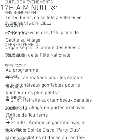
CULTURE & EVENEMENTS
17H À MINUIT 🎉
ENVIRONNEMENT
Le 14 Juillet, ça se fête à Villeneuve 
ÉVÉNEMENTS OFFICIELS
Loubet !
📍 Rendez-vous dès 17h, place de 
EXPOSITION
Gaulle au village
OFFRES D'EMPLOI
Organisé par le Comité des Fêtes à 
l’occasion de la Fête Nationale
POLITIQUE
SPECTACLE
Au programme :
SPORT
➡ 17h : animations pour les enfants, 
jeux et châteaux gonflables pour le 
TRAVAUX
bonheur des plus petits !
JEUNESSE
➡ 21h : Retraite aux flambeaux dans les 
ruelles du village, en partenariat avec 
SOLIDARITÉ
l’Office de Tourisme
INFO
➡ 21h30 : Ambiance garantie avec le 
ECONOMIE
spectacle Soirée Disco "Party Club" – 
strass, paillettes et danse au rendez-