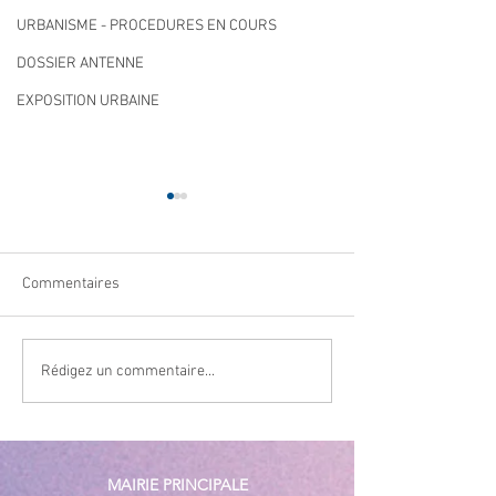
URBANISME - PROCEDURES EN COURS
DOSSIER ANTENNE
EXPOSITION URBAINE
Commentaires
Navettes estivales Envibus
LAEP : fermeture
Rédigez un commentaire...
gratuites
période estivale !
MAIRIE PRINCIPALE