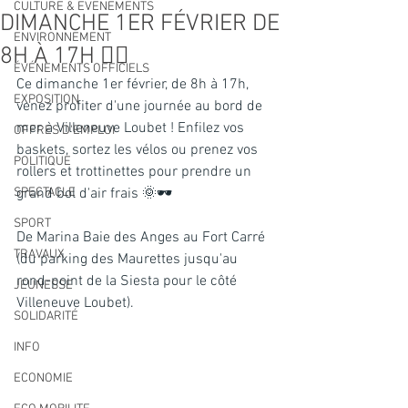
CULTURE & EVENEMENTS
DIMANCHE 1ER FÉVRIER DE
ENVIRONNEMENT
8H À 17H 🚴‍♀️
ÉVÉNEMENTS OFFICIELS
Ce dimanche 1er février, de 8h à 17h, 
EXPOSITION
venez profiter d'une journée au bord de 
mer à Villeneuve Loubet ! Enfilez vos 
OFFRES D'EMPLOI
baskets, sortez les vélos ou prenez vos 
POLITIQUE
rollers et trottinettes pour prendre un 
SPECTACLE
grand bol d'air frais 🌞🕶
SPORT
De Marina Baie des Anges au Fort Carré 
TRAVAUX
(du parking des Maurettes jusqu'au 
rond-point de la Siesta pour le côté 
JEUNESSE
Villeneuve Loubet).
SOLIDARITÉ
INFO
ECONOMIE