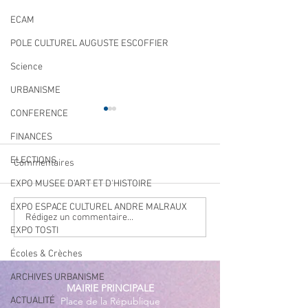
ECAM
POLE CULTUREL AUGUSTE ESCOFFIER
Science
URBANISME
CONFERENCE
FINANCES
ELECTIONS
Commentaires
EXPO MUSEE D'ART ET D'HISTOIRE
EXPO ESPACE CULTUREL ANDRE MALRAUX
Navettes estivales Envibus
LAEP : fermeture
Rédigez un commentaire...
EXPO TOSTI
gratuites
période estivale !
Écoles & Crèches
ARCHIVES URBANISME
MAIRIE PRINCIPALE
ACTUALITÉ
Place de la République