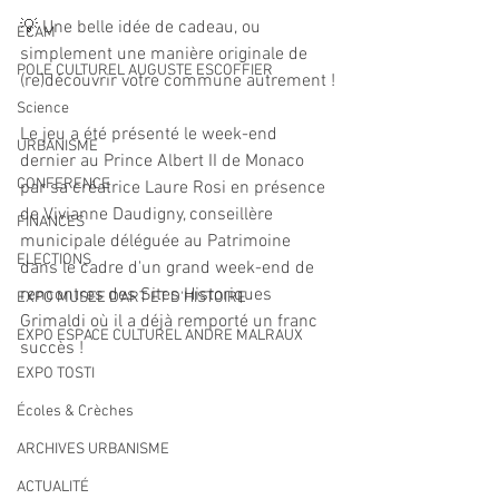
💡 Une belle idée de cadeau, ou 
ECAM
simplement une manière originale de 
POLE CULTUREL AUGUSTE ESCOFFIER
(re)découvrir votre commune autrement !
Science
Le jeu a été présenté le week-end 
URBANISME
dernier au Prince Albert II de Monaco 
CONFERENCE
par sa créatrice Laure Rosi en présence 
de Vivianne Daudigny, conseillère 
FINANCES
municipale déléguée au Patrimoine 
ELECTIONS
dans le cadre d'un grand week-end de 
rencontres des Sites Historiques 
EXPO MUSEE D'ART ET D'HISTOIRE
Grimaldi où il a déjà remporté un franc 
EXPO ESPACE CULTUREL ANDRE MALRAUX
succès !
EXPO TOSTI
Écoles & Crèches
ARCHIVES URBANISME
ACTUALITÉ