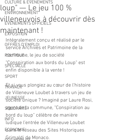
CULTURE & EVENEMENTS
loup" — Le jeu 100 %
ENVIRONNEMENT
villeneuvois à découvrir dès
ÉVÉNEMENTS OFFICIELS
maintenant !
EXPOSITION
Intégralement conçu et réalisé par le 
OFFRES D'EMPLOI
service Archives et Patrimoine de la 
commune, le jeu de société 
POLITIQUE
"Conspiration aux bords du Loup" est 
SPECTACLE
enfin disponible à la vente ! 
SPORT
Et si vous plongiez au cœur de l’histoire 
TRAVAUX
de Villeneuve Loubet à travers un jeu de 
JEUNESSE
société unique ? Imaginé par Laure Rosi, 
agent de la commune, "Conspiration au 
SOLIDARITÉ
bord du loup" célèbre de manière 
INFO
ludique l’entrée de Villeneuve Loubet 
ECONOMIE
dans le réseau des Sites Historiques 
Grimaldi de Monaco.