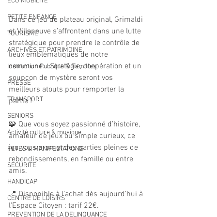
ECO MOBILITE
PETITE ENFANCE
Dans ce jeu de plateau original, Grimaldi 
et Villeneuve s’affrontent dans une lutte 
TOURISME
stratégique pour prendre le contrôle de 
ARCHIVES ET PATRIMOINE
lieux emblématiques de notre 
commune… Stratégie, coopération et un 
Instruction Publique & Familles
soupçon de mystère seront vos 
PRESSE
meilleurs atouts pour remporter la 
TRANSPORT
partie !
SENIORS
🧩 Que vous soyez passionné d’histoire, 
Activité culture & musique
amateur de jeux ou simple curieux, ce 
jeu vous promet des parties pleines de 
FETES & MANIFESTATIONS
rebondissements, en famille ou entre 
SECURITE
amis.
HANDICAP
📍 Disponible à l’achat dès aujourd’hui à 
CENTRE DE LOISIRS
l’Espace Citoyen : tarif 22€.
PREVENTION DE LA DELINQUANCE