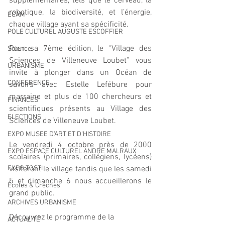
supplémentaires, tels que le cerveau, la 
robotique, la biodiversité, et l’énergie, 
ECAM
chaque village ayant sa spécificité.
POLE CULTUREL AUGUSTE ESCOFFIER
Pour sa 7ème édition, le “Village des 
Science
Sciences de Villeneuve Loubet” vous 
URBANISME
invite à plonger dans un Océan de 
CONFERENCE
savoirs avec Estelle Lefébure pour 
marraine et plus de 100 chercheurs et 
FINANCES
scientifiques présents au Village des 
ELECTIONS
Sciences de Villeneuve Loubet.
EXPO MUSEE D'ART ET D'HISTOIRE
Le vendredi 4 octobre près de 2000 
EXPO ESPACE CULTUREL ANDRE MALRAUX
scolaires (primaires, collégiens, lycéens) 
EXPO TOSTI
visiteront le village tandis que les samedi 
5 et dimanche 6 nous accueillerons le 
Écoles & Crèches
grand public.
ARCHIVES URBANISME
Découvrez le programme de la 
ACTUALITÉ