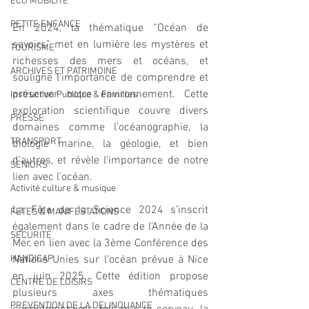
ECO MOBILITE
PETITE ENFANCE
En 2024, la thématique “Océan de 
savoirs” met en lumière les mystères et 
TOURISME
richesses des mers et océans, et 
ARCHIVES ET PATRIMOINE
souligne l’importance de comprendre et 
préserver notre environnement. Cette 
Instruction Publique & Familles
exploration scientifique couvre divers 
PRESSE
domaines comme l’océanographie, la 
TRANSPORT
biologie marine, la géologie, et bien 
d’autres, et révèle l’importance de notre 
SENIORS
lien avec l’océan.
Activité culture & musique
La Fête de la Science 2024 s’inscrit 
FETES & MANIFESTATIONS
également dans le cadre de l’Année de la 
SECURITE
Mer, en lien avec la 3ème Conférence des 
HANDICAP
Nations Unies sur l’océan prévue à Nice 
en juin 2025. Cette édition propose 
CENTRE DE LOISIRS
plusieurs axes thématiques 
PREVENTION DE LA DELINQUANCE