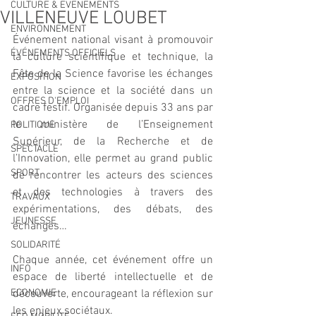
CULTURE & EVENEMENTS
VILLENEUVE LOUBET
ENVIRONNEMENT
Événement national visant à promouvoir 
ÉVÉNEMENTS OFFICIELS
la culture scientifique et technique, la 
Fête de la Science favorise les échanges 
EXPOSITION
entre la science et la société dans un 
OFFRES D'EMPLOI
cadre festif. Organisée depuis 33 ans par 
le ministère de l’Enseignement 
POLITIQUE
Supérieur, de la Recherche et de 
SPECTACLE
l’Innovation, elle permet au grand public 
SPORT
de rencontrer les acteurs des sciences 
et des technologies à travers des 
TRAVAUX
expérimentations, des débats, des 
JEUNESSE
échanges…
SOLIDARITÉ
Chaque année, cet événement offre un 
INFO
espace de liberté intellectuelle et de 
ECONOMIE
découverte, encourageant la réflexion sur 
les enjeux sociétaux.