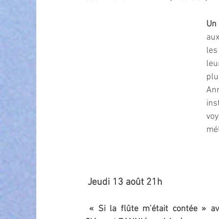
Un 
aux
les
leu
plu
Ann
ins
voy
mél
 Jeudi 13 août 21h
 « Si la flûte m’était contée » a