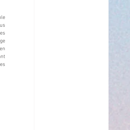
le 
us 
es 
ge 
en 
nt 
es 