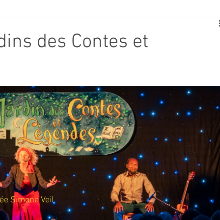
E
SPORT
TRAVAUX
JEUNESSE
SOLIDARITÉ
dins des Contes et
CE
TOURISME
ARCHIVES ET PATRIMOINE
TRANSPORT
SENIORS
Activité culture & musique
NDICAP
CENTRE DE LOISIRS
PREVENTION DE LA DELINQU
Science
lée Simone Veil