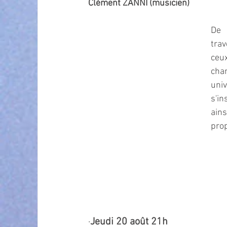
Clément ZANNI (musicien)
De 
trav
ceux
cha
uni
s'in
ains
prop
·
Jeudi 20 août 21h