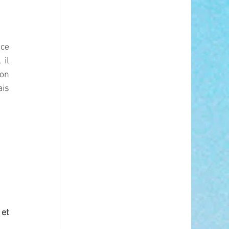
ce 
il 
on 
is 
 
et 