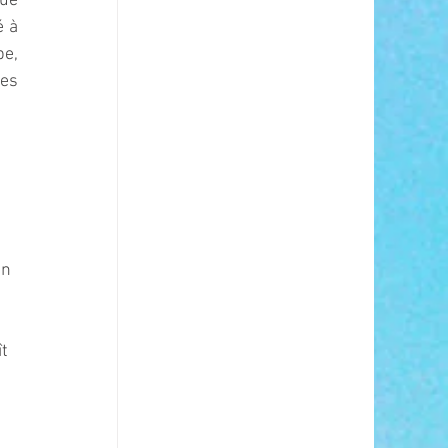
ue 
 à 
e, 
s 
n 
t 