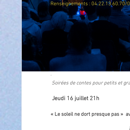
Renseignements : 04.22.13.60.70/0
· 
Soirées de contes pour petits et g
Jeudi 16 juillet 21h 
« Le soleil ne dort presque pas »  