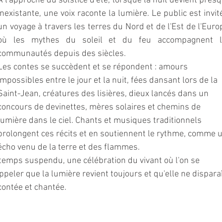
À l'approche du solstice d'été, lorsque la nuit devient presq
inexistante, une voix raconte la lumière. Le public est invité
un voyage à travers les terres du Nord et de l'Est de l'Europ
où les mythes du soleil et du feu accompagnent le
communautés depuis des siècles.
Les contes se succèdent et se répondent : amours 
impossibles entre le jour et la nuit, fées dansant lors de la 
Saint-Jean, créatures des lisières, dieux lancés dans un 
concours de devinettes, mères solaires et chemins de 
lumière dans le ciel. Chants et musiques traditionnels 
prolongent ces récits et en soutiennent le rythme, comme u
écho venu de la terre et des flammes.
 temps suspendu, une célébration du vivant où l'on se 
eler que la lumière revient toujours et qu'elle ne disparaî
acontée et chantée.