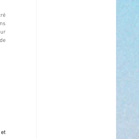
ré 
ns 
ur 
de 
 
et 