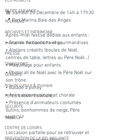
ECO MOBILITE
PETITE ENFANCE
📅 Samedi 20 Décembre de 14h à 17h30
📍 Port Marina Baie des Anges
TOURISME
ARCHIVES ET PATRIMOINE
Après-midi festive dédiée aux enfants :
• Stands de bonbons et gourmandises
Instruction Publique & Familles
• Ateliers créatifs (boules de Noël, 
PRESSE
centres de table, lettres au Père Noël…)
TRANSPORT
• Maquillage pour enfants
• Photocall de Noël avec le Père Noël sur 
SENIORS
son trône
Activité culture & musique
• Balade à poney
• Animation musicale et chorale
FETES & MANIFESTATIONS
• Présence d’animateurs costumés 
SECURITE
(lutins, bonhommes de neige, Père 
HANDICAP
Noël…)
CENTRE DE LOISIRS
L'occasion parfaite pour se retrouver et 
PREVENTION DE LA DELINQUANCE