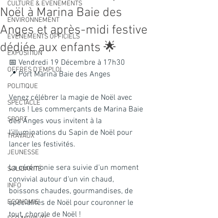
CULTURE & EVENEMENTS
Noël à Marina Baie des
ENVIRONNEMENT
Anges et après-midi festive
ÉVÉNEMENTS OFFICIELS
dédiée aux enfants 🌟
EXPOSITION
📅 Vendredi 19 Décembre à 17h30
OFFRES D'EMPLOI
📍 Port Marina Baie des Anges
POLITIQUE
Venez célébrer la magie de Noël avec 
SPECTACLE
nous ! Les commerçants de Marina Baie 
SPORT
des Anges vous invitent à la 
l'illuminations du Sapin de Noël pour 
TRAVAUX
lancer les festivités.
JEUNESSE
La cérémonie sera suivie d'un moment 
SOLIDARITÉ
convivial autour d'un vin chaud, 
INFO
boissons chaudes, gourmandises, de 
ECONOMIE
spécialités de Noël pour couronner le 
tout, chorale de Noël !