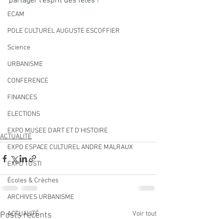
partager l'esprit des fêtes !
ECAM
POLE CULTUREL AUGUSTE ESCOFFIER
Science
URBANISME
CONFERENCE
FINANCES
ELECTIONS
EXPO MUSEE D'ART ET D'HISTOIRE
ACTUALITÉ
EXPO ESPACE CULTUREL ANDRE MALRAUX
EXPO TOSTI
Écoles & Crèches
ARCHIVES URBANISME
ACTUALITÉ
Voir tout
Posts récents