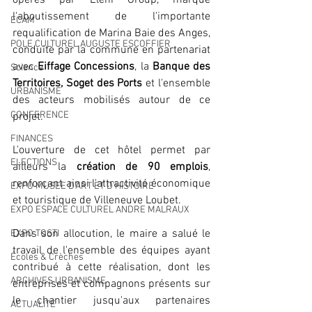
opérés par Eleni Group, marque 
l'aboutissement de l'importante 
ECAM
requalification de Marina Baie des Anges, 
POLE CULTUREL AUGUSTE ESCOFFIER
conduite par la commune en partenariat 
avec 
Eiffage Concessions
, la 
Banque des 
Science
Territoires, Soget des Ports
 et l'ensemble 
URBANISME
des acteurs mobilisés autour de ce 
CONFERENCE
projet.
FINANCES
L'ouverture de cet hôtel permet par 
ELECTIONS
ailleurs la 
création de 90 emplois
, 
renforçant ainsi l'attractivité économique 
EXPO MUSEE D'ART ET D'HISTOIRE
et touristique de Villeneuve Loubet.
EXPO ESPACE CULTUREL ANDRE MALRAUX
Dans son allocution, le maire a salué le 
EXPO TOSTI
travail de l'ensemble des équipes ayant 
Écoles & Crèches
contribué à cette réalisation, dont les 
ARCHIVES URBANISME
entreprises et compagnons présents sur 
le chantier jusqu'aux partenaires 
ACTUALITÉ