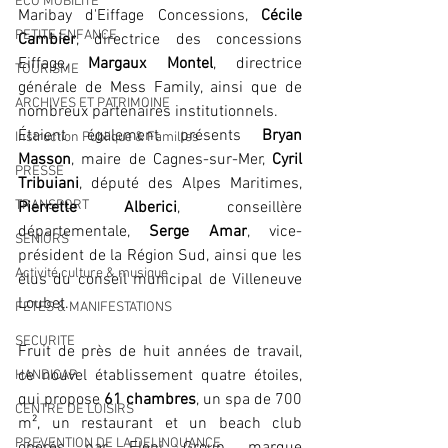
ECO MOBILITE
Maribay d'Eiffage Concessions, 
Cécile 
PETITE ENFANCE
Cambier
, directrice des concessions 
Eiffage, 
Margaux Montel
, directrice 
TOURISME
générale de Mess Family, ainsi que de 
ARCHIVES ET PATRIMOINE
nombreux partenaires institutionnels.
Étaient également présents 
Bryan 
Instruction Publique & Familles
Masson
, maire de Cagnes-sur-Mer, 
Cyril 
PRESSE
Tribuiani
, député des Alpes Maritimes, 
TRANSPORT
Pierrette Alberici
, conseillère 
départementale, 
Serge Amar
, vice-
SENIORS
président de la Région Sud, ainsi que les 
Activité culture & musique
élus du conseil municipal de Villeneuve 
Loubet.
FETES & MANIFESTATIONS
SECURITE
Fruit de près de huit années de travail, 
ce nouvel établissement quatre étoiles, 
HANDICAP
qui propose 
61 chambres
, un spa de 700 
CENTRE DE LOISIRS
m², un restaurant et un beach club 
PREVENTION DE LA DELINQUANCE