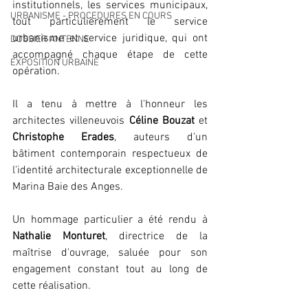
institutionnels, les services municipaux, 
URBANISME - PROCEDURES EN COURS
tout particulièrement le service 
urbanisme et service juridique, qui ont 
DOSSIER ANTENNE
accompagné chaque étape de cette 
EXPOSITION URBAINE
opération.
Il a tenu à mettre à l'honneur les 
architectes villeneuvois 
Céline Bouzat
 et 
Christophe Erades
, auteurs d'un 
bâtiment contemporain respectueux de 
l'identité architecturale exceptionnelle de 
Marina Baie des Anges.
Un hommage particulier a été rendu à 
Nathalie Monturet
, directrice de la 
maîtrise d'ouvrage, saluée pour son 
engagement constant tout au long de 
cette réalisation.