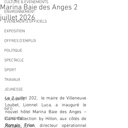
CULTURE & EVENEMENTS
Marina Baie des Anges 2
ENVIRONNEMENT
juillet 2026
ÉVÉNEMENTS OFFICIELS
EXPOSITION
OFFRES D'EMPLOI
POLITIQUE
SPECTACLE
SPORT
TRAVAUX
JEUNESSE
Le 2 juillet 202,  le maire de Villeneuve 
SOLIDARITÉ
Loubet, Lionnel Luca, a inauguré le 
INFO
nouvel hôtel Marina Baie des Anges – 
Curio Collection by Hilton, aux côtés de 
ECONOMIE
Romain Frion
, directeur opérationnel 