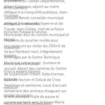
ECO MOBILITE
présidente du Conseil Départemental, 
Albert Calamuso, adjoint au maire 
PETITE ENFANCE
délégué à la tranquillité publique, Jean-
TOURISME
Jacques Benoit, conseiller municipal 
délégué à la sécurité citoyenne et de 
ARCHIVES ET PATRIMOINE
Claude Jean-Calixte, chef de la Police 
Instruction Publique & Familles
Municipale, élus du conseil municipal et 
PRESSE
résidents du quartier invités pour 
l’occasion ont pu visiter les 200m2 de 
TRANSPORT
locaux flambant neuf, intégralement 
SENIORS
aménagés par le Centre Technique 
Municipal comprenant : bureaux et 
Activité culture & musique
accueil, déport des caméras du Centre 
FETES & MANIFESTATIONS
de Supervision Urbain, Salle d’armes, 
Salle de réunion et Cellule de Crise, 
SECURITE
Vestiaires et sanitaires, Local d’accueil 
HANDICAP
temporaire des animaux divaguant sur 
CENTRE DE LOISIRS
la voie publique, Salle de pause et 
cuisine partagée avec la future Mairie 
PREVENTION DE LA DELINQUANCE