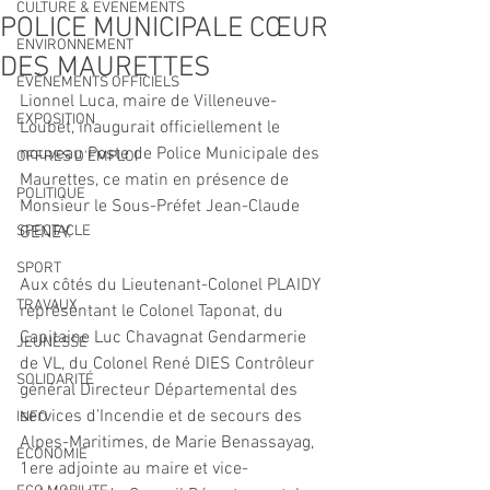
CULTURE & EVENEMENTS
POLICE MUNICIPALE CŒUR
ENVIRONNEMENT
DES MAURETTES
ÉVÉNEMENTS OFFICIELS
Lionnel Luca, maire de Villeneuve-
EXPOSITION
Loubet, inaugurait officiellement le 
nouveau Poste de Police Municipale des 
OFFRES D'EMPLOI
Maurettes, ce matin en présence de 
POLITIQUE
Monsieur le Sous-Préfet Jean-Claude 
SPECTACLE
GENEY.
SPORT
Aux côtés du Lieutenant-Colonel PLAIDY 
TRAVAUX
représentant le Colonel Taponat, du 
Capitaine Luc Chavagnat Gendarmerie 
JEUNESSE
de VL, du Colonel René DIES Contrôleur 
SOLIDARITÉ
général Directeur Départemental des 
services d'Incendie et de secours des 
INFO
Alpes-Maritimes, de Marie Benassayag, 
ECONOMIE
1ere adjointe au maire et vice-