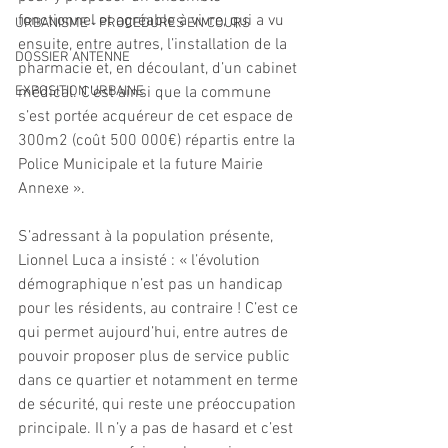
fonctionnel et agréable à vivre, qui a vu 
URBANISME - PROCEDURES EN COURS
ensuite, entre autres, l’installation de la 
DOSSIER ANTENNE
pharmacie et, en découlant, d’un cabinet 
EXPOSITION URBAINE
médical. C’est ainsi que la commune 
s’est portée acquéreur de cet espace de 
300m2 (coût 500 000€) répartis entre la 
Police Municipale et la future Mairie 
Annexe ».
S’adressant à la population présente, 
Lionnel Luca a insisté : « l’évolution 
démographique n’est pas un handicap 
pour les résidents, au contraire ! C’est ce 
qui permet aujourd’hui, entre autres de 
pouvoir proposer plus de service public 
dans ce quartier et notamment en terme 
de sécurité, qui reste une préoccupation 
principale. Il n’y a pas de hasard et c’est 