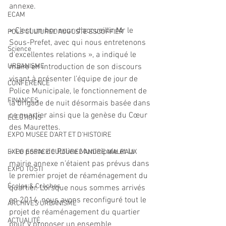
annexe.
ECAM
« C’est un honneur d’accueillir Mr le 
POLE CULTUREL AUGUSTE ESCOFFIER
Sous-Prefet, avec qui nous entretenons 
Science
d’excellentes relations », a indiqué le 
URBANISME
maire en introduction de son discours 
visant à présenter l’équipe de jour de 
CONFERENCE
Police Municipale, le fonctionnement de 
FINANCES
la brigade de nuit désormais basée dans 
ce quartier ainsi que la genèse du Cœur 
ELECTIONS
des Maurettes.
EXPO MUSEE D'ART ET D'HISTOIRE
« Le poste de Police Municipale et la 
EXPO ESPACE CULTUREL ANDRE MALRAUX
mairie annexe n’étaient pas prévus dans 
EXPO TOSTI
le premier projet de réaménagement du 
Écoles & Crèches
quartier. Lorsque nous sommes arrivés 
en 2014, nous avons reconfiguré tout le 
ARCHIVES URBANISME
projet de réaménagement du quartier 
ACTUALITÉ
pour y proposer un ensemble 