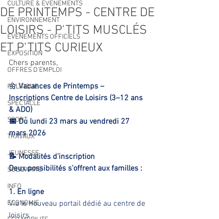
CULTURE & EVENEMENTS
DE PRINTEMPS - CENTRE DE
ENVIRONNEMENT
LOISIRS - P'TITS MUSCLÉS
ÉVÉNEMENTS OFFICIELS
ET P'TITS CURIEUX
EXPOSITION
Chers parents,
OFFRES D'EMPLOI
🌼 
Vacances de Printemps – 
POLITIQUE
Inscriptions Centre de Loisirs (3–12 ans 
SPECTACLE
& ADO)
SPORT
📅 Du lundi 23 mars au vendredi 27 
mars 2026
TRAVAUX
JEUNESSE
📝 Modalités d’inscription
Deux possibilités s’offrent aux familles :
SOLIDARITÉ
INFO
1. En ligne
ECONOMIE
Via le nouveau portail dédié au centre de 
loisirs