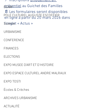
📍 Inscriptions 
uniquement en 
présentiel
 au Guichet des Familles
ECAM
📄 Les formulaires seront disponibles 
POLE CULTUREL AUGUSTE ESCOFFIER
en ligne à partir du 20 mars 2026 dans 
l’onglet « Actus »
Science
URBANISME
CONFERENCE
FINANCES
ELECTIONS
EXPO MUSEE D'ART ET D'HISTOIRE
EXPO ESPACE CULTUREL ANDRE MALRAUX
EXPO TOSTI
Écoles & Crèches
ARCHIVES URBANISME
ACTUALITÉ