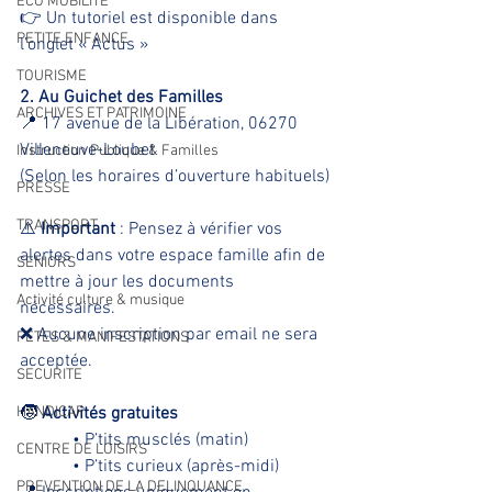
ECO MOBILITE
👉 Un tutoriel est disponible dans 
PETITE ENFANCE
l’onglet « Actus »
TOURISME
2. Au Guichet des Familles
ARCHIVES ET PATRIMOINE
📍 17 avenue de la Libération, 06270 
Villeneuve-Loubet
Instruction Publique & Familles
(Selon les horaires d’ouverture habituels)
PRESSE
TRANSPORT
⚠️ 
Important
 : Pensez à vérifier vos 
alertes dans votre espace famille afin de 
SENIORS
mettre à jour les documents 
Activité culture & musique
nécessaires.
❌ Aucune inscription par email ne sera 
FETES & MANIFESTATIONS
acceptée.
SECURITE
HANDICAP
🧒 
Activités gratuites
            • P’tits musclés (matin)
CENTRE DE LOISIRS
            • P’tits curieux (après-midi)
PREVENTION DE LA DELINQUANCE