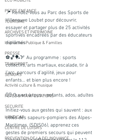
ECO MOBILITE
PETITE ENFANCE
📍 Rendez-vous au Parc des Sports de 
Villeneuve Loubet pour découvrir, 
TOURISME
essayer et partager plus de 25 activités 
ARCHIVES ET PATRIMOINE
sportives encadrées par des éducateurs 
diplômés.
Instruction Publique & Familles
PRESSE
⚽🏀🏓🏹 Au programme : sports 
TRANSPORT
collectifs, arts martiaux, escalade, tir à 
l’arc, parcours d’agilité, jeux pour 
SENIORS
enfants… et bien plus encore !
Activité culture & musique
🙋‍♂️ Ouvert à tous – enfants, ados, adultes
FETES & MANIFESTATIONS
SECURITE
Initiez-vous aux gestes qui sauvent : aux 
HANDICAP
côtés des sapeurs-pompiers des Alpes-
Maritimes, (SDIS06), apprenez ces 
CENTRE DE LOISIRS
gestes de premiers secours qui peuvent 
PREVENTION DE LA DELINQUANCE