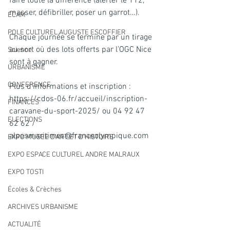
faire toute la différence (alerter le 112, 
masser, défibriller, poser un garrot…).
ECAM
POLE CULTUREL AUGUSTE ESCOFFIER
Chaque journée se termine par un tirage 
au sort où des lots offerts par l’OGC Nice 
Science
sont à gagner.
URBANISME
CONFERENCE
Plus d'informations et inscription : 
https://cdos-06.fr/accueil/inscription-
FINANCES
caravane-du-sport-2025/
 ou 04 92 47 
ELECTIONS
62 62 / 
alpesmaritimes@franceolympique.com
EXPO MUSEE D'ART ET D'HISTOIRE
EXPO ESPACE CULTUREL ANDRE MALRAUX
EXPO TOSTI
Écoles & Crèches
ARCHIVES URBANISME
ACTUALITÉ