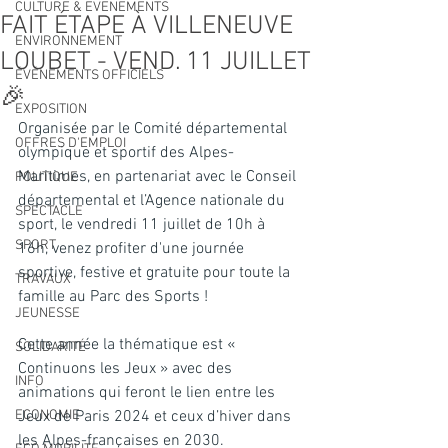
CULTURE & EVENEMENTS
FAIT ÉTAPE À VILLENEUVE
ENVIRONNEMENT
LOUBET - VEND. 11 JUILLET
ÉVÉNEMENTS OFFICIELS
🎉
EXPOSITION
Organisée par le Comité départemental 
OFFRES D'EMPLOI
olympique et sportif des Alpes-
Maritimes, en partenariat avec le Conseil 
POLITIQUE
départemental et l’Agence nationale du 
SPECTACLE
sport, le vendredi 11 juillet de 10h à 
SPORT
16h, venez profiter d'une journée 
sportive, festive et gratuite pour toute la 
TRAVAUX
famille au Parc des Sports !
JEUNESSE
Cette année la thématique est « 
SOLIDARITÉ
Continuons les Jeux » avec des 
INFO
animations qui feront le lien entre les 
ECONOMIE
Jeux de Paris 2024 et ceux d’hiver dans 
les Alpes-françaises en 2030.