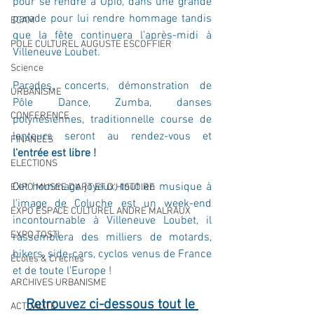
pour se rendre à Opio, dans une grande 
parade pour lui rendre hommage tandis 
ECAM
que la fête continuera l'après-midi à 
POLE CULTUREL AUGUSTE ESCOFFIER
Villeneuve Loubet.
Science
Parades, concerts, démonstration de 
URBANISME
Pôle Dance, Zumba, danses 
CONFERENCE
polynésiennes, traditionnelle course de 
lenteurs seront au rendez-vous et 
FINANCES
l'entrée est libre !
ELECTIONS
Cet hommage joyeux, tout en musique à 
EXPO MUSEE D'ART ET D'HISTOIRE
l'image de Coluche est un week-end 
EXPO ESPACE CULTUREL ANDRE MALRAUX
incontournable à Villeneuve Loubet, il 
EXPO TOSTI
rassemblera
des milliers de motards, 
bikers, side-cars, cyclos venus de France 
Écoles & Crèches
et de toute l'Europe !
ARCHIVES URBANISME
Retrouvez ci-dessous tout le 
ACTUALITÉ