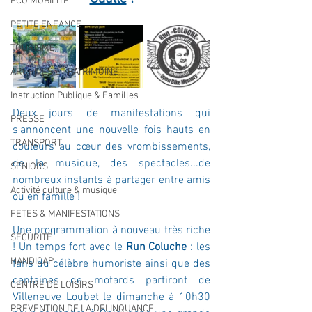
ECO MOBILITE
PETITE ENFANCE
TOURISME
ARCHIVES ET PATRIMOINE
Instruction Publique & Familles
Deux jours de manifestations qui 
PRESSE
s'annoncent une nouvelle fois hauts en 
TRANSPORT
couleurs au cœur des vrombissements, 
de la musique, des spectacles...de 
SENIORS
nombreux instants à partager entre amis 
Activité culture & musique
ou en famille !
FETES & MANIFESTATIONS
Une programmation à nouveau très riche 
SECURITE
! Un temps fort avec le 
Run Coluche
 : les 
HANDICAP
fans du célèbre humoriste ainsi que des 
centaines de motards partiront de 
CENTRE DE LOISIRS
Villeneuve Loubet le dimanche à 10h30 
PREVENTION DE LA DELINQUANCE