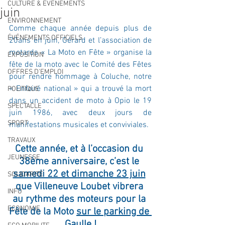
CULTURE & EVENEMENTS
juin
ENVIRONNEMENT
Comme chaque année depuis plus de 
ÉVÉNEMENTS OFFICIELS
20ans en juin, Gérard et l’association de 
motards « La Moto en Fête » organise la 
EXPOSITION
fête de la moto avec le Comité des Fêtes 
OFFRES D'EMPLOI
pour rendre hommage à Coluche, notre 
« Enfoiré national » qui a trouvé la mort 
POLITIQUE
dans un accident de moto à Opio le 19 
SPECTACLE
juin 1986, avec deux jours de 
SPORT
manifestations musicales et conviviales.
TRAVAUX
Cette année, et à l’occasion du 
JEUNESSE
38ème anniversaire, c’est le 
samedi 22 et dimanche 23 juin
SOLIDARITÉ
que Villeneuve Loubet vibrera 
INFO
au rythme des moteurs pour la 
ECONOMIE
Fête de la Moto 
sur le parking de 
Gaulle
 !