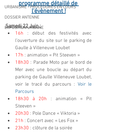
programme détaillé de 
URBANISME - PROCEDURES EN COURS
l'évènement !
DOSSIER ANTENNE
Samedi 22 Juin :
EXPOSITION URBAINE
16h 
: début des festivités avec 
l’ouverture du site sur le parking de 
Gaulle à Villeneuve Loubet
17h
 : animation « Pit Steeven »
18h30
 : Parade Moto par le bord de 
Mer avec une boucle au départ du 
parking de Gaulle Villeneuve Loubet, 
voir le tracé du parcours : 
Voir le 
Parcours
18h30 à 20h
 : animation « Pit 
Steeven »
20h30
 : Pole Dance « Viktoria »
21h
 : Concert avec « Les Fox »
23h30
 : clôture de la soirée 