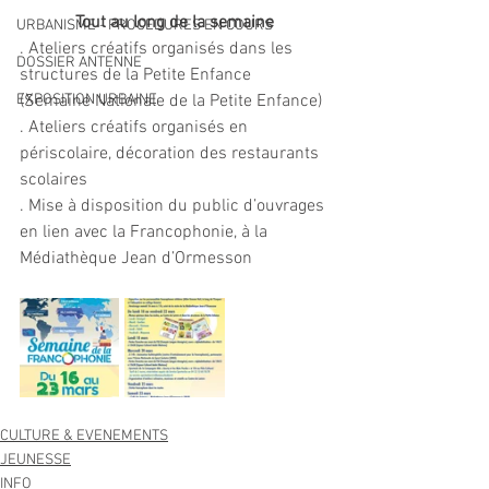
Tout au long de la semaine
URBANISME - PROCEDURES EN COURS
. Ateliers créatifs organisés dans les 
DOSSIER ANTENNE
structures de la Petite Enfance 
EXPOSITION URBAINE
(Semaine Nationale de la Petite Enfance)
. Ateliers créatifs organisés en 
périscolaire, décoration des restaurants 
scolaires
. Mise à disposition du public d’ouvrages 
en lien avec la Francophonie, à la 
Médiathèque Jean d’Ormesson
CULTURE & EVENEMENTS
JEUNESSE
INFO