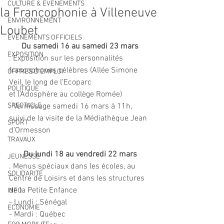
CULTURE & EVENEMENTS
la Francophonie à Villeneuve
ENVIRONNEMENT
Loubet
ÉVÉNEMENTS OFFICIELS
Du samedi 16 au samedi 23 mars
EXPOSITION
. Exposition sur les personnalités 
francophones célèbres (Allée Simone 
OFFRES D'EMPLOI
Veil, le long de l’Ecoparc
POLITIQUE
et l’Adosphère au collège Romée)
SPECTACLE
. Vernissage samedi 16 mars à 11h, 
suivi de la visite de la Médiathèque Jean 
SPORT
d’Ormesson
TRAVAUX
Du lundi 18 au vendredi 22 mars
JEUNESSE
. Menus spéciaux dans les écoles, au 
SOLIDARITÉ
Centre de Loisirs et dans les structures 
de la Petite Enfance
INFO
- Lundi : Sénégal
ECONOMIE
- Mardi : Québec