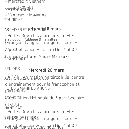
ECO MOBILITE
- Mercredi : Vietnam
- Jeudi : Tahiti
PETITE ENFANCE
- Vendredi : Mayenne
TOURISME
Lundi 18 mars
ARCHIVES ET PATRIMOINE
. Portes Ouvertes aux cours de FLE 
Instruction Publique & Familles
(Français Langue étrangère), cours « 
PRESSE
alphabétisation » de 14h15 à 15h30 
(Espace Culturel André Malraux)
TRANSPORT
SENIORS
Mercredi 20 mars
. À 14h : Animation haltérophilie (centre 
Activité culture & musique
d’entraînement pour la francophonie), 
FETES & MANIFESTATIONS
partenariat
avec l’Union Nationale du Sport Scolaire 
SECURITE
(UNSS)
HANDICAP
. Portes Ouvertes aux cours de FLE 
CENTRE DE LOISIRS
(Français Langue étrangère), cours « 
alphabétisation » de 14h15 à 15h30 
PREVENTION DE LA DELINQUANCE