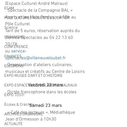
(Espace Culturel André Malraux)
ECAM
. Spectacle de la Compagnie BAL « 
Azerty et les Mots Perdus » à 15h au 
POLE CULTUREL AUGUSTE ESCOFFIER
Pôle Culturel
Science
Tarif de 5 euros, réservation auprès du 
URBANISME
Service Spectacles au 04 22 13 60 
70/78
CONFERENCE
ou 
service-
FINANCES
spectacles@villeneuveloubet.fr
. Organisation d’ateliers culinaires, 
ELECTIONS
musicaux et créatifs au Centre de Loisirs
EXPO MUSEE D'ART ET D'HISTOIRE
Vendredi 22 mars
EXPO ESPACE CULTUREL ANDRE MALRAUX
. Dictée francophone dans les écoles
EXPO TOSTI
Écoles & Crèches
Samedi 23 mars
. « Café des lecteurs », Médiathèque 
ARCHIVES URBANISME
Jean d’Ormesson à 10h30
ACTUALITÉ