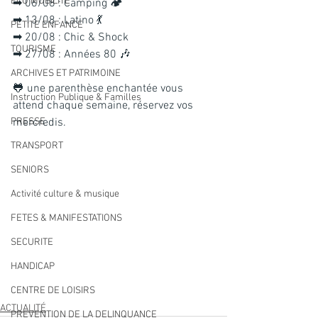
ECO MOBILITE
➡ 06/08 : Camping 🏕️
➡ 13/08 : Latino 💃
PETITE ENFANCE
➡ 20/08 : Chic & Shock
TOURISME
➡ 27/08 : Années 80 🎶
ARCHIVES ET PATRIMOINE
🐸 une parenthèse enchantée vous 
Instruction Publique & Familles
attend chaque semaine, réservez vos 
PRESSE
mercredis.
TRANSPORT
SENIORS
Activité culture & musique
FETES & MANIFESTATIONS
SECURITE
HANDICAP
CENTRE DE LOISIRS
ACTUALITÉ
PREVENTION DE LA DELINQUANCE