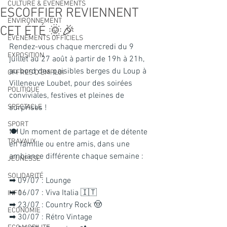
CULTURE & EVENEMENTS
ESCOFFIER REVIENNENT
ENVIRONNEMENT
CET ÉTÉ 🌞🎉
ÉVÉNEMENTS OFFICIELS
Rendez-vous chaque mercredi du 9 
EXPOSITION
juillet au 27 août à partir de 19h à 21h, 
au bord des paisibles berges du Loup à 
OFFRES D'EMPLOI
Villeneuve Loubet, pour des soirées 
POLITIQUE
conviviales, festives et pleines de 
SPECTACLE
surprises !
SPORT
🍽️ Un moment de partage et de détente 
TRAVAUX
en famille ou entre amis, dans une 
ambiance différente chaque semaine :
JEUNESSE
SOLIDARITÉ
➡ 09/07 : Lounge
➡ 16/07 : Viva Italia 🇮🇹
INFO
➡ 23/07 : Country Rock 🤠
ECONOMIE
➡ 30/07 : Rétro Vintage