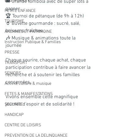
ECO MOBILITE
🎟️ Grande tombola avec de super lots à 
gagner
PETITE ENFANCE
🏆 Tournoi de pétanque (de 9h à 12h)
TOURISME
🥤 Buvette gourmande : sucré, salé, 
boissons fraîches…
ARCHIVES ET PATRIMOINE
🎶 Musique & animations toute la 
Instruction Publique & Familles
journée
PRESSE
Chaque sourire, chaque achat, chaque 
TRANSPORT
participation contribue à faire avancer la 
SENIORS
recherche et à soutenir les familles 
concernées.
Activité culture & musique
FETES & MANIFESTATIONS
Vivons ensemble cette magnifique 
journée d’espoir et de solidarité !
SECURITE
HANDICAP
CENTRE DE LOISIRS
PREVENTION DE LA DELINQUANCE