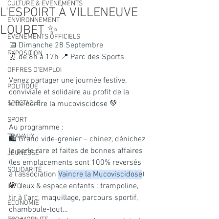
CULTURE & EVENEMENTS
L'ESPOIRT À VILLENEUVE
ENVIRONNEMENT
LOUBET ✨
ÉVÉNEMENTS OFFICIELS
📅 Dimanche 28 Septembre
EXPOSITION
⏰ de 8h à 17h 📍 Parc des Sports
OFFRES D'EMPLOI
Venez partager une journée festive, 
POLITIQUE
conviviale et solidaire au profit de la 
SPECTACLE
lutte contre la mucoviscidose 💚
SPORT
Au programme :
TRAVAUX
🛍️ Grand vide-grenier – chinez, dénichez 
la perle rare et faites de bonnes affaires 
JEUNESSE
(les emplacements sont 100% reversés 
SOLIDARITÉ
à l’association 
Vaincre la Mucoviscidose
)
🎯 Jeux & espace enfants : trampoline, 
INFO
tir à l’arc, maquillage, parcours sportif, 
ECONOMIE
chamboule-tout…